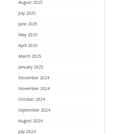
August 2025
July 2025
June 2025
May 2025
April 2025
March 2025
January 2025
December 2024
November 2024
October 2024
September 2024
August 2024
July 2024