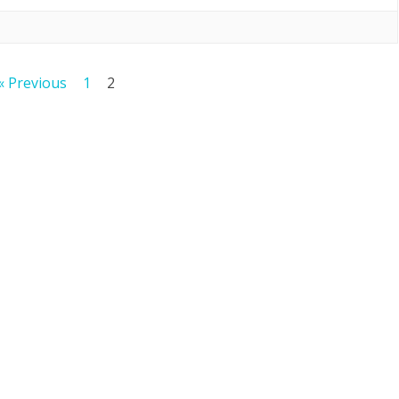
« Previous
1
2