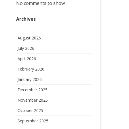
No comments to show.
Archives
August 2026
July 2026
April 2026
February 2026
January 2026
December 2025
November 2025
October 2025
September 2025