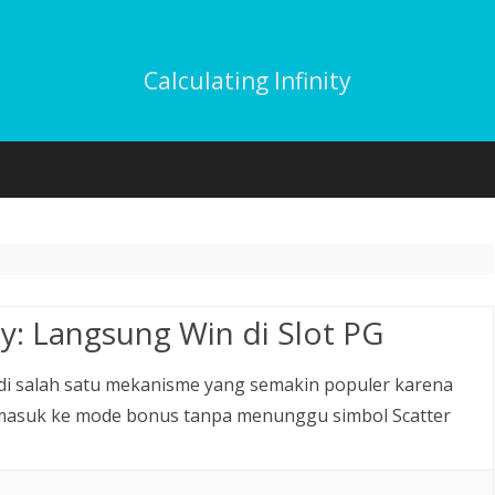
Calculating Infinity
Skip
to
content
y: Langsung Win di Slot PG
jadi salah satu mekanisme yang semakin populer karena
asuk ke mode bonus tanpa menunggu simbol Scatter