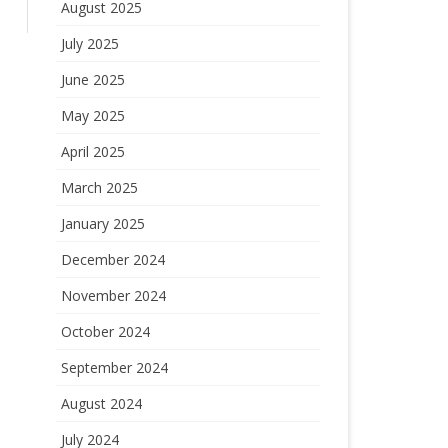
August 2025
July 2025
June 2025
May 2025
April 2025
March 2025
January 2025
December 2024
November 2024
October 2024
September 2024
August 2024
July 2024