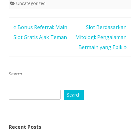
Uncategorized
Post
Bonus Referral: Main
Slot Berdasarkan
navigation
Slot Gratis Ajak Teman
Mitologi: Pengalaman
Bermain yang Epik
Search
Search
Recent Posts