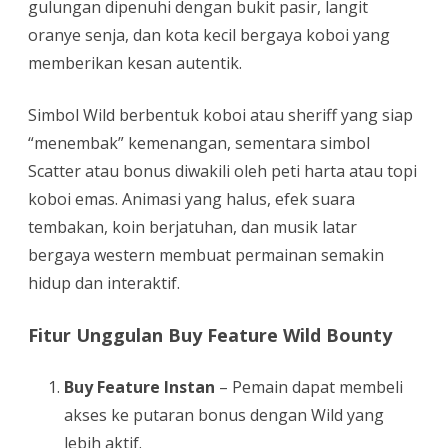
gulungan dipenuhi dengan bukit pasir, langit
oranye senja, dan kota kecil bergaya koboi yang
memberikan kesan autentik.
Simbol Wild berbentuk koboi atau sheriff yang siap
“menembak” kemenangan, sementara simbol
Scatter atau bonus diwakili oleh peti harta atau topi
koboi emas. Animasi yang halus, efek suara
tembakan, koin berjatuhan, dan musik latar
bergaya western membuat permainan semakin
hidup dan interaktif.
Fitur Unggulan Buy Feature Wild Bounty
Buy Feature Instan
– Pemain dapat membeli
akses ke putaran bonus dengan Wild yang
lebih aktif.