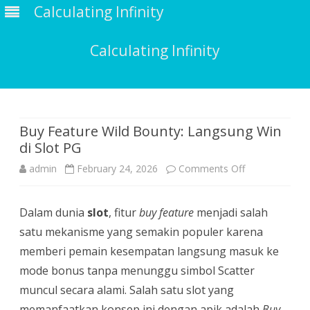
Calculating Infinity
Calculating Infinity
Skip
to
content
Buy Feature Wild Bounty: Langsung Win
di Slot PG
on
admin
February 24, 2026
Comments Off
Buy
Dalam dunia
slot
, fitur
buy feature
menjadi salah
Feature
satu mekanisme yang semakin populer karena
Wild
memberi pemain kesempatan langsung masuk ke
Bounty:
mode bonus tanpa menunggu simbol Scatter
muncul secara alami. Salah satu slot yang
Langsung
memanfaatkan konsep ini dengan apik adalah
Buy