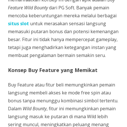
Win
Feature Wild Bounty
dari PG Soft. Banyak pemain
di
mencoba keberuntungan mereka melalui berbagai
Slot
situs slot
untuk merasakan sensasi langsung
memasuki putaran bonus dan potensi kemenangan
PG
besar. Fitur ini tidak hanya mempercepat gameplay,
tetapi juga menghadirkan ketegangan instan yang
membuat pengalaman bermain semakin seru.
Konsep Buy Feature yang Memikat
Buy Feature atau fitur beli memungkinkan pemain
langsung membeli akses ke mode free spin atau
bonus tanpa menunggu kombinasi simbol tertentu.
Dalam
Wild Bounty
, fitur ini memungkinkan pemain
langsung masuk ke putaran di mana Wild lebih
sering muncul, meningkatkan peluang menang