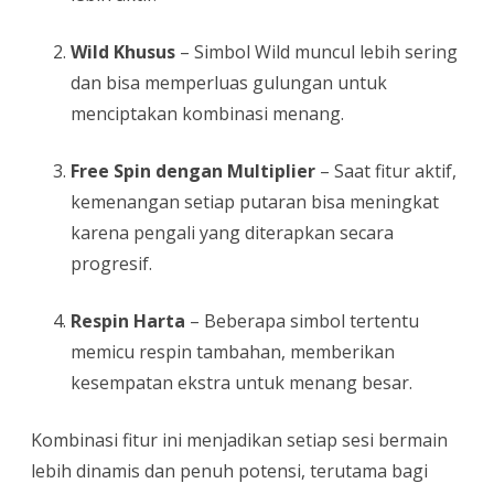
Wild Khusus
– Simbol Wild muncul lebih sering
dan bisa memperluas gulungan untuk
menciptakan kombinasi menang.
Free Spin dengan Multiplier
– Saat fitur aktif,
kemenangan setiap putaran bisa meningkat
karena pengali yang diterapkan secara
progresif.
Respin Harta
– Beberapa simbol tertentu
memicu respin tambahan, memberikan
kesempatan ekstra untuk menang besar.
Kombinasi fitur ini menjadikan setiap sesi bermain
lebih dinamis dan penuh potensi, terutama bagi