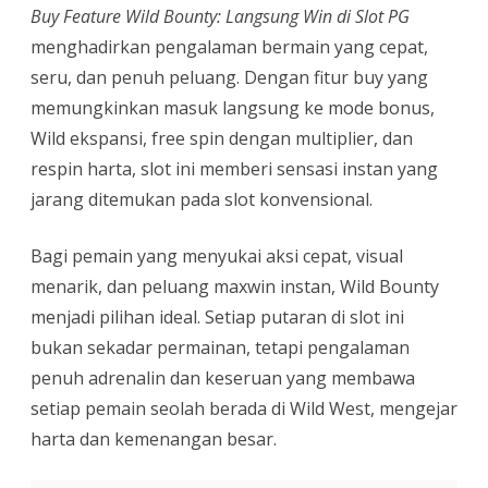
Buy Feature Wild Bounty: Langsung Win di Slot PG
menghadirkan pengalaman bermain yang cepat,
seru, dan penuh peluang. Dengan fitur buy yang
memungkinkan masuk langsung ke mode bonus,
Wild ekspansi, free spin dengan multiplier, dan
respin harta, slot ini memberi sensasi instan yang
jarang ditemukan pada slot konvensional.
Bagi pemain yang menyukai aksi cepat, visual
menarik, dan peluang maxwin instan, Wild Bounty
menjadi pilihan ideal. Setiap putaran di slot ini
bukan sekadar permainan, tetapi pengalaman
penuh adrenalin dan keseruan yang membawa
setiap pemain seolah berada di Wild West, mengejar
harta dan kemenangan besar.