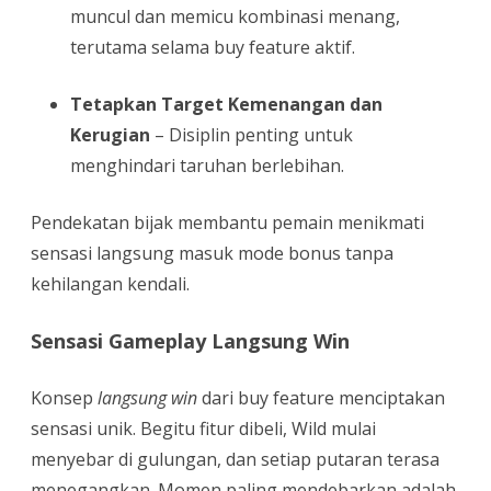
muncul dan memicu kombinasi menang,
terutama selama buy feature aktif.
Tetapkan Target Kemenangan dan
Kerugian
– Disiplin penting untuk
menghindari taruhan berlebihan.
Pendekatan bijak membantu pemain menikmati
sensasi langsung masuk mode bonus tanpa
kehilangan kendali.
Sensasi Gameplay Langsung Win
Konsep
langsung win
dari buy feature menciptakan
sensasi unik. Begitu fitur dibeli, Wild mulai
menyebar di gulungan, dan setiap putaran terasa
menegangkan. Momen paling mendebarkan adalah