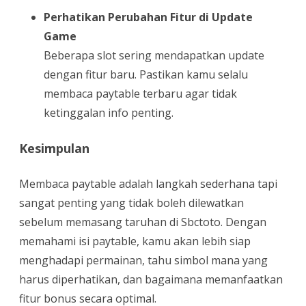
Perhatikan Perubahan Fitur di Update
Game
Beberapa slot sering mendapatkan update
dengan fitur baru. Pastikan kamu selalu
membaca paytable terbaru agar tidak
ketinggalan info penting.
Kesimpulan
Membaca paytable adalah langkah sederhana tapi
sangat penting yang tidak boleh dilewatkan
sebelum memasang taruhan di Sbctoto. Dengan
memahami isi paytable, kamu akan lebih siap
menghadapi permainan, tahu simbol mana yang
harus diperhatikan, dan bagaimana memanfaatkan
fitur bonus secara optimal.