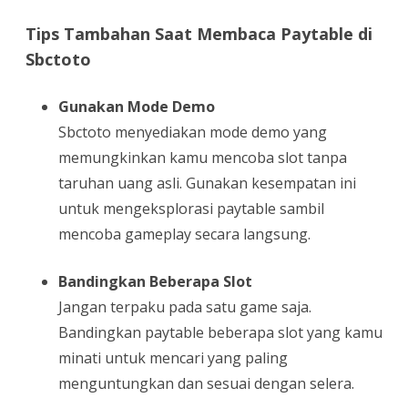
Tips Tambahan Saat Membaca Paytable di
Sbctoto
Gunakan Mode Demo
Sbctoto menyediakan mode demo yang
memungkinkan kamu mencoba slot tanpa
taruhan uang asli. Gunakan kesempatan ini
untuk mengeksplorasi paytable sambil
mencoba gameplay secara langsung.
Bandingkan Beberapa Slot
Jangan terpaku pada satu game saja.
Bandingkan paytable beberapa slot yang kamu
minati untuk mencari yang paling
menguntungkan dan sesuai dengan selera.