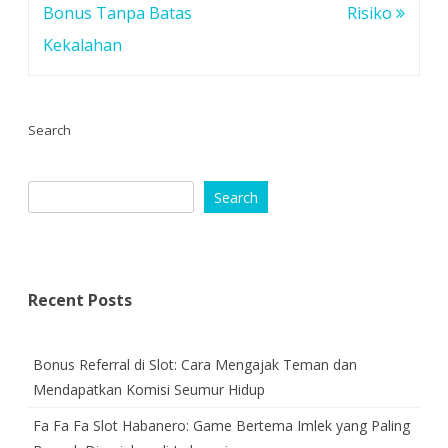
Bonus Tanpa Batas
Risiko
Kekalahan
Search
Search
Recent Posts
Bonus Referral di Slot: Cara Mengajak Teman dan
Mendapatkan Komisi Seumur Hidup
Fa Fa Fa Slot Habanero: Game Bertema Imlek yang Paling