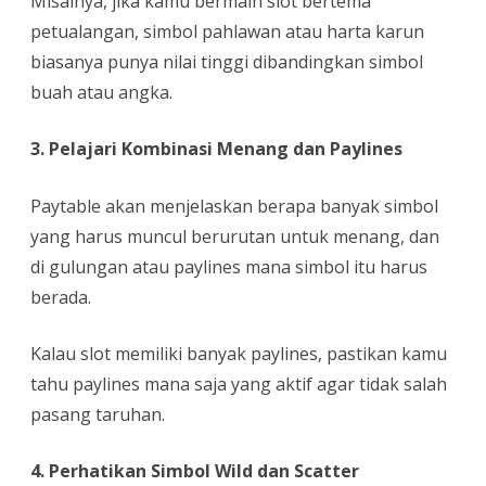
Misalnya, jika kamu bermain slot bertema
petualangan, simbol pahlawan atau harta karun
biasanya punya nilai tinggi dibandingkan simbol
buah atau angka.
3. Pelajari Kombinasi Menang dan Paylines
Paytable akan menjelaskan berapa banyak simbol
yang harus muncul berurutan untuk menang, dan
di gulungan atau paylines mana simbol itu harus
berada.
Kalau slot memiliki banyak paylines, pastikan kamu
tahu paylines mana saja yang aktif agar tidak salah
pasang taruhan.
4. Perhatikan Simbol Wild dan Scatter