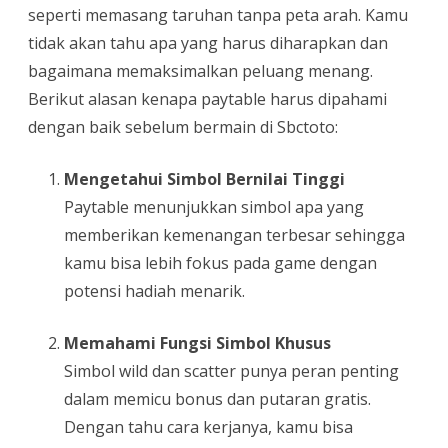
seperti memasang taruhan tanpa peta arah. Kamu
tidak akan tahu apa yang harus diharapkan dan
bagaimana memaksimalkan peluang menang.
Berikut alasan kenapa paytable harus dipahami
dengan baik sebelum bermain di Sbctoto:
Mengetahui Simbol Bernilai Tinggi
Paytable menunjukkan simbol apa yang
memberikan kemenangan terbesar sehingga
kamu bisa lebih fokus pada game dengan
potensi hadiah menarik.
Memahami Fungsi Simbol Khusus
Simbol wild dan scatter punya peran penting
dalam memicu bonus dan putaran gratis.
Dengan tahu cara kerjanya, kamu bisa