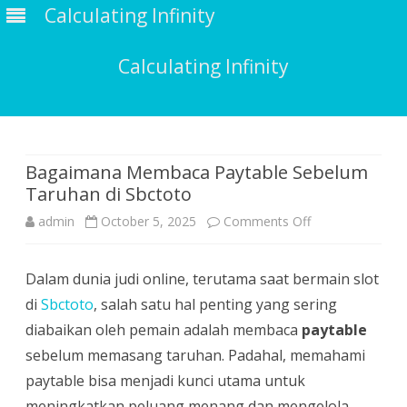
Calculating Infinity
Calculating Infinity
Skip
to
content
Bagaimana Membaca Paytable Sebelum
Taruhan di Sbctoto
on
admin
October 5, 2025
Comments Off
Bagaimana
Dalam dunia judi online, terutama saat bermain slot
Membaca
di
Sbctoto
, salah satu hal penting yang sering
Paytable
diabaikan oleh pemain adalah membaca
paytable
Sebelum
sebelum memasang taruhan. Padahal, memahami
paytable bisa menjadi kunci utama untuk
Taruhan
meningkatkan peluang menang dan mengelola