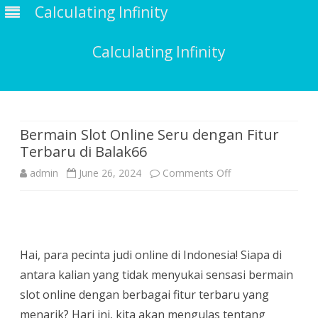
Calculating Infinity
Calculating Infinity
Skip
to
content
Bermain Slot Online Seru dengan Fitur
Terbaru di Balak66
on
admin
June 26, 2024
Comments Off
Bermain
Slot
Online
Hai, para pecinta judi online di Indonesia! Siapa di
Seru
antara kalian yang tidak menyukai sensasi bermain
slot online dengan berbagai fitur terbaru yang
dengan
menarik? Hari ini, kita akan mengulas tentang