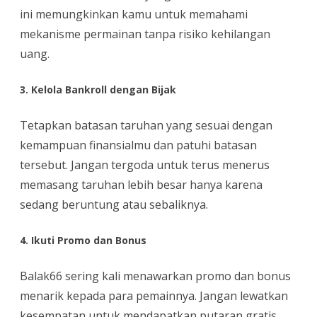
ini memungkinkan kamu untuk memahami
mekanisme permainan tanpa risiko kehilangan
uang.
3.
Kelola Bankroll dengan Bijak
Tetapkan batasan taruhan yang sesuai dengan
kemampuan finansialmu dan patuhi batasan
tersebut. Jangan tergoda untuk terus menerus
memasang taruhan lebih besar hanya karena
sedang beruntung atau sebaliknya.
4.
Ikuti Promo dan Bonus
Balak66 sering kali menawarkan promo dan bonus
menarik kepada para pemainnya. Jangan lewatkan
kesempatan untuk mendapatkan putaran gratis