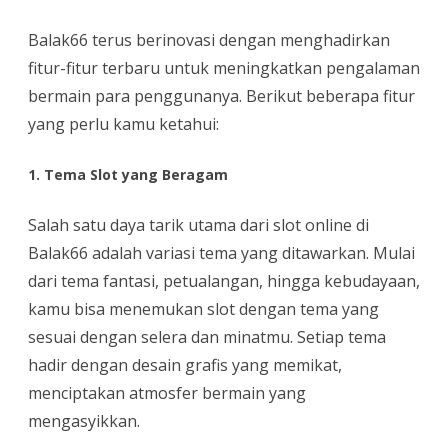
Balak66 terus berinovasi dengan menghadirkan
fitur-fitur terbaru untuk meningkatkan pengalaman
bermain para penggunanya. Berikut beberapa fitur
yang perlu kamu ketahui:
1.
Tema Slot yang Beragam
Salah satu daya tarik utama dari slot online di
Balak66 adalah variasi tema yang ditawarkan. Mulai
dari tema fantasi, petualangan, hingga kebudayaan,
kamu bisa menemukan slot dengan tema yang
sesuai dengan selera dan minatmu. Setiap tema
hadir dengan desain grafis yang memikat,
menciptakan atmosfer bermain yang
mengasyikkan.