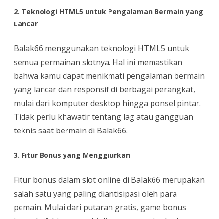
2.
Teknologi HTML5 untuk Pengalaman Bermain yang
Lancar
Balak66 menggunakan teknologi HTML5 untuk
semua permainan slotnya. Hal ini memastikan
bahwa kamu dapat menikmati pengalaman bermain
yang lancar dan responsif di berbagai perangkat,
mulai dari komputer desktop hingga ponsel pintar.
Tidak perlu khawatir tentang lag atau gangguan
teknis saat bermain di Balak66.
3.
Fitur Bonus yang Menggiurkan
Fitur bonus dalam slot online di Balak66 merupakan
salah satu yang paling diantisipasi oleh para
pemain. Mulai dari putaran gratis, game bonus