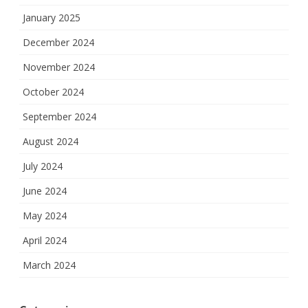
January 2025
December 2024
November 2024
October 2024
September 2024
August 2024
July 2024
June 2024
May 2024
April 2024
March 2024