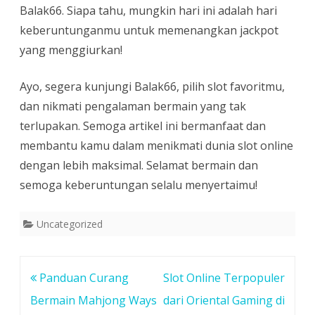
Balak66. Siapa tahu, mungkin hari ini adalah hari
keberuntunganmu untuk memenangkan jackpot
yang menggiurkan!
Ayo, segera kunjungi Balak66, pilih slot favoritmu,
dan nikmati pengalaman bermain yang tak
terlupakan. Semoga artikel ini bermanfaat dan
membantu kamu dalam menikmati dunia slot online
dengan lebih maksimal. Selamat bermain dan
semoga keberuntungan selalu menyertaimu!
Uncategorized
Post
Panduan Curang
Slot Online Terpopuler
navigation
Bermain Mahjong Ways
dari Oriental Gaming di