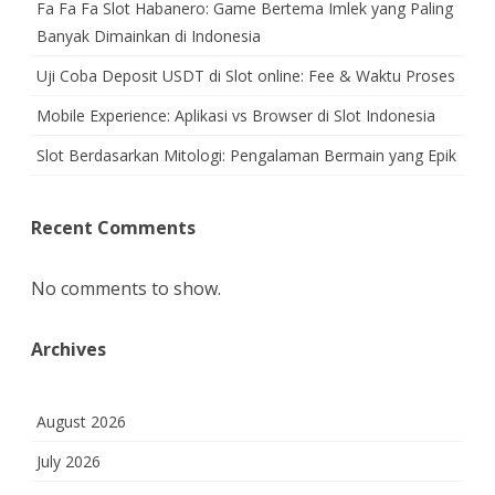
Fa Fa Fa Slot Habanero: Game Bertema Imlek yang Paling
Banyak Dimainkan di Indonesia
Uji Coba Deposit USDT di Slot online: Fee & Waktu Proses
Mobile Experience: Aplikasi vs Browser di Slot Indonesia
Slot Berdasarkan Mitologi: Pengalaman Bermain yang Epik
Recent Comments
No comments to show.
Archives
August 2026
July 2026