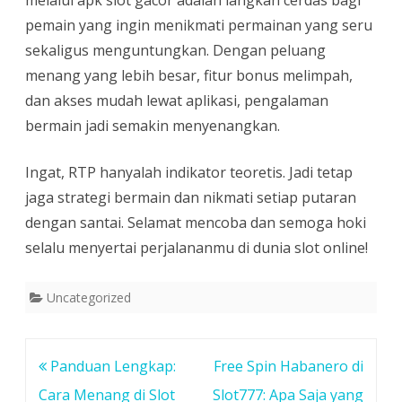
melalui apk slot gacor adalah langkah cerdas bagi
pemain yang ingin menikmati permainan yang seru
sekaligus menguntungkan. Dengan peluang
menang yang lebih besar, fitur bonus melimpah,
dan akses mudah lewat aplikasi, pengalaman
bermain jadi semakin menyenangkan.
Ingat, RTP hanyalah indikator teoretis. Jadi tetap
jaga strategi bermain dan nikmati setiap putaran
dengan santai. Selamat mencoba dan semoga hoki
selalu menyertai perjalananmu di dunia slot online!
Uncategorized
Post
Panduan Lengkap:
Free Spin Habanero di
navigation
Cara Menang di Slot
Slot777: Apa Saja yang