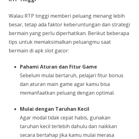
Walau RTP tinggi memberi peluang menang lebih
besar, tetap ada faktor keberuntungan dan strategi
bermain yang perlu diperhatikan. Berikut beberapa
tips untuk memaksimalkan peluangmu saat
bermain di apk slot gacor:
Pahami Aturan dan Fitur Game
Sebelum mulai bertaruh, pelajari fitur bonus
dan aturan main game agar kamu bisa
memanfaatkan peluang dengan optimal.
Mulai dengan Taruhan Kecil
Agar modal tidak cepat habis, gunakan
taruhan kecil terlebih dahulu dan naikkan
secara bertahap jika kamu mulai merasa