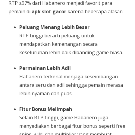
RTP ≥97% dari Habanero menjadi favorit para
pemain di
apk slot gacor
karena beberapa alasan:
Peluang Menang Lebih Besar
RTP tinggi berarti peluang untuk
mendapatkan kemenangan secara
keseluruhan lebih baik dibanding game biasa.
Permainan Lebih Adil
Habanero terkenal menjaga keseimbangan
antara seru dan adil sehingga pemain merasa
lebih nyaman dan puas.
Fitur Bonus Melimpah
Selain RTP tinggi, game Habanero juga
menyediakan berbagai fitur bonus seperti free
spins, wild, dan multiplier yang membuat