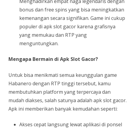
Menghadirkan empat naga legendaris dengan
bonus dan free spins yang bisa meningkatkan
kemenangan secara signifikan. Game ini cukup
populer di apk slot gacor karena grafisnya
yang memukau dan RTP yang
menguntungkan.
Mengapa Bermain di Apk Slot Gacor?
Untuk bisa menikmati semua keunggulan game
Habanero dengan RTP tinggi tersebut, kamu
membutuhkan platform yang terpercaya dan
mudah diakses, salah satunya adalah apk slot gacor.
Apk ini memberikan banyak kemudahan seperti:
Akses cepat langsung lewat aplikasi di ponsel