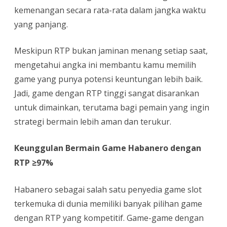
kemenangan secara rata-rata dalam jangka waktu
yang panjang.
Meskipun RTP bukan jaminan menang setiap saat,
mengetahui angka ini membantu kamu memilih
game yang punya potensi keuntungan lebih baik.
Jadi, game dengan RTP tinggi sangat disarankan
untuk dimainkan, terutama bagi pemain yang ingin
strategi bermain lebih aman dan terukur.
Keunggulan Bermain Game Habanero dengan
RTP ≥97%
Habanero sebagai salah satu penyedia game slot
terkemuka di dunia memiliki banyak pilihan game
dengan RTP yang kompetitif. Game-game dengan