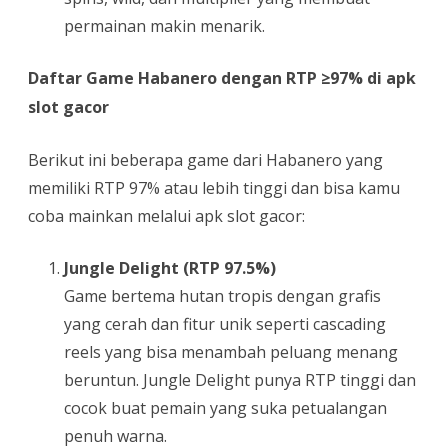
permainan makin menarik.
Daftar Game Habanero dengan RTP ≥97% di apk
slot gacor
Berikut ini beberapa game dari Habanero yang
memiliki RTP 97% atau lebih tinggi dan bisa kamu
coba mainkan melalui apk slot gacor:
Jungle Delight (RTP 97.5%)
Game bertema hutan tropis dengan grafis
yang cerah dan fitur unik seperti cascading
reels yang bisa menambah peluang menang
beruntun. Jungle Delight punya RTP tinggi dan
cocok buat pemain yang suka petualangan
penuh warna.