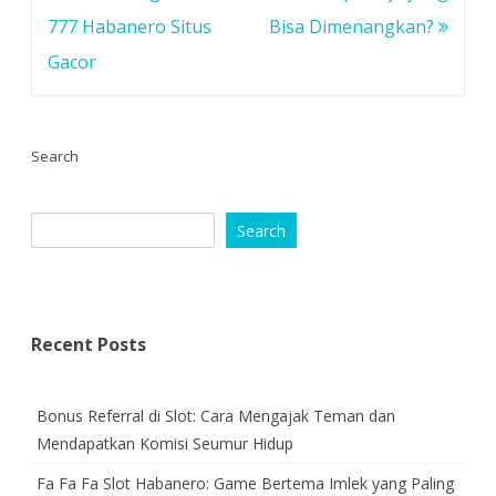
777 Habanero Situs
Bisa Dimenangkan?
Gacor
Search
Search
Recent Posts
Bonus Referral di Slot: Cara Mengajak Teman dan
Mendapatkan Komisi Seumur Hidup
Fa Fa Fa Slot Habanero: Game Bertema Imlek yang Paling