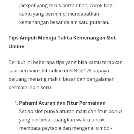
jackpot yang terus bertambah, cocok bagi
kamu yang bermimpi mendapatkan
kemenangan besar dalam satu putaran.
Tips Ampuh Menuju Tahta Kemenangan Slot
Online
Berikut ini beberapa tips yang bisa kamu terapkan
saat bermain slot online di KINGS128 supaya
peluang menang makin besar dan pengalaman
bermain lebih seru:
Pahami Aturan dan Fitur Permainan
Setiap slot punya aturan main dan fitur bonus
yang berbeda. Luangkan waktu untuk
membaca paytable dan mengenal simbol-