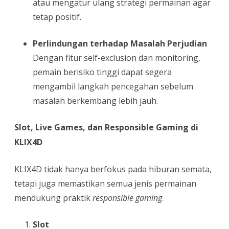
atau mengatur ulang strategi permainan agar
tetap positif.
Perlindungan terhadap Masalah Perjudian
Dengan fitur self-exclusion dan monitoring,
pemain berisiko tinggi dapat segera
mengambil langkah pencegahan sebelum
masalah berkembang lebih jauh.
Slot, Live Games, dan Responsible Gaming di
KLIX4D
KLIX4D tidak hanya berfokus pada hiburan semata,
tetapi juga memastikan semua jenis permainan
mendukung praktik
responsible gaming
.
Slot