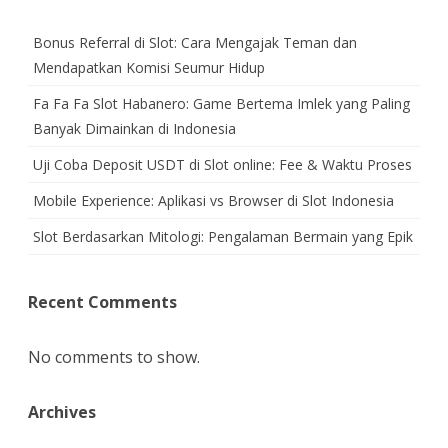
Bonus Referral di Slot: Cara Mengajak Teman dan
Mendapatkan Komisi Seumur Hidup
Fa Fa Fa Slot Habanero: Game Bertema Imlek yang Paling
Banyak Dimainkan di Indonesia
Uji Coba Deposit USDT di Slot online: Fee & Waktu Proses
Mobile Experience: Aplikasi vs Browser di Slot Indonesia
Slot Berdasarkan Mitologi: Pengalaman Bermain yang Epik
Recent Comments
No comments to show.
Archives