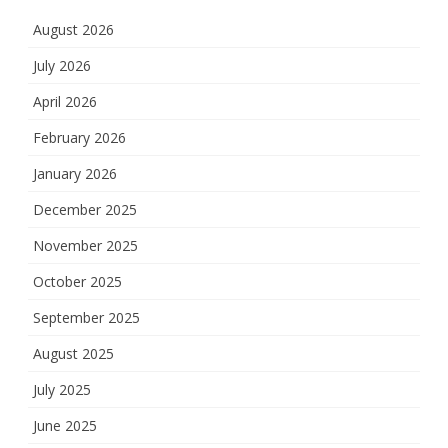
August 2026
July 2026
April 2026
February 2026
January 2026
December 2025
November 2025
October 2025
September 2025
August 2025
July 2025
June 2025