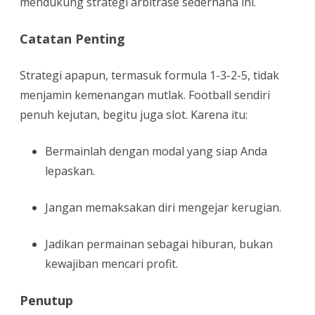
mendukung strategi arbitrase sederhana ini.
Catatan Penting
Strategi apapun, termasuk formula 1-3-2-5, tidak
menjamin kemenangan mutlak. Football sendiri
penuh kejutan, begitu juga slot. Karena itu:
Bermainlah dengan modal yang siap Anda
lepaskan.
Jangan memaksakan diri mengejar kerugian.
Jadikan permainan sebagai hiburan, bukan
kewajiban mencari profit.
Penutup