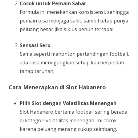
Cocok untuk Pemain Sabar
Formula ini menekankan konsistensi, sehingga
pemain bisa menjaga saldo sambil tetap punya
peluang besar jika siklus penuh tercapai.
Sensasi Seru
Sama seperti menonton pertandingan football,
ada rasa menegangkan setiap kali berpindah
tahap taruhan.
Cara Menerapkan di Slot Habanero
Pilih Slot dengan Volatilitas Menengah
Slot Habanero bertema football sering berada
di kategori volatilitas menengah. Ini cocok
karena peluang menang cukup seimbang.