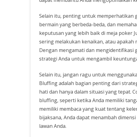
dapat membantu Anda mengoptimalkan ke
Selain itu, penting untuk memperhatikan 
bermain yang berbeda-beda, dan memaha
keputusan yang lebih baik di meja poker 
sering melakukan kenaikan, atau apakah 
Dengan mengamati dan mengidentifikasi 
strategi Anda untuk mengambil keuntung
Selain itu, jangan ragu untuk menggunakan
Bluffing adalah bagian penting dari strate
hati dan hanya dalam situasi yang tepat
bluffing, seperti ketika Anda memiliki tan
memiliki membaca yang kuat tentang kele
bijaksana, Anda dapat menambah dimens
lawan Anda.