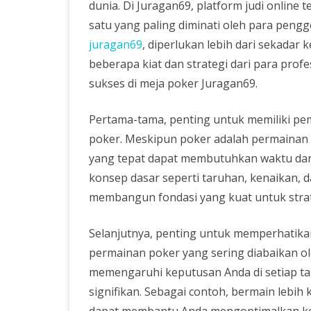
di
dunia. Di Juragan69, platform judi online
satu yang paling diminati oleh para peng
Me
juragan69
, diperlukan lebih dari sekadar 
Pok
beberapa kiat dan strategi dari para pr
Jur
sukses di meja poker Juragan69.
Kia
Pertama-tama, penting untuk memiliki pe
dari
poker. Meskipun poker adalah permainan y
Par
yang tepat dapat membutuhkan waktu dan d
Pro
konsep dasar seperti taruhan, kenaikan, 
membangun fondasi yang kuat untuk strat
Selanjutnya, penting untuk memperhatikan 
permainan poker yang sering diabaikan o
memengaruhi keputusan Anda di setiap 
signifikan. Sebagai contoh, bermain lebih k