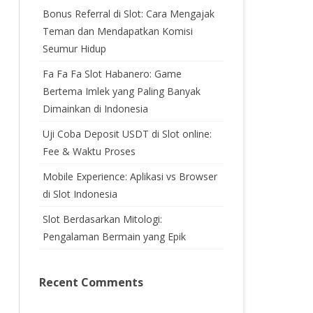
Bonus Referral di Slot: Cara Mengajak
Teman dan Mendapatkan Komisi
Seumur Hidup
Fa Fa Fa Slot Habanero: Game
Bertema Imlek yang Paling Banyak
Dimainkan di Indonesia
Uji Coba Deposit USDT di Slot online:
Fee & Waktu Proses
Mobile Experience: Aplikasi vs Browser
di Slot Indonesia
Slot Berdasarkan Mitologi:
Pengalaman Bermain yang Epik
Recent Comments