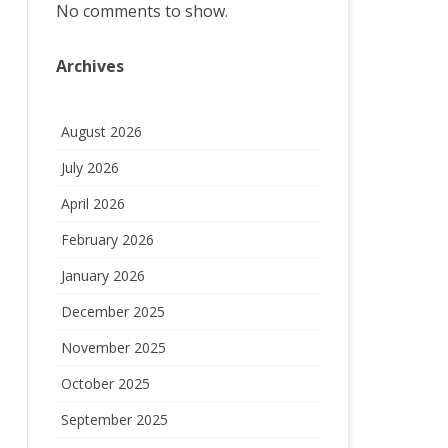
No comments to show.
Archives
August 2026
July 2026
April 2026
February 2026
January 2026
December 2025
November 2025
October 2025
September 2025