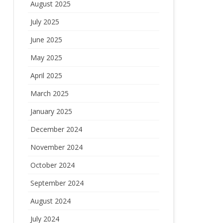
August 2025
July 2025
June 2025
May 2025
April 2025
March 2025
January 2025
December 2024
November 2024
October 2024
September 2024
August 2024
July 2024