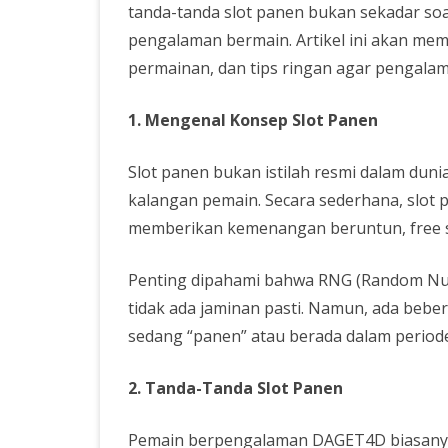
tanda-tanda slot panen bukan sekadar soal
pengalaman bermain. Artikel ini akan mem
permainan, dan tips ringan agar pengala
1. Mengenal Konsep Slot Panen
Slot panen bukan istilah resmi dalam dunia 
kalangan pemain. Secara sederhana, slot 
memberikan kemenangan beruntun, free spi
Penting dipahami bahwa RNG (Random Num
tidak ada jaminan pasti. Namun, ada beber
sedang “panen” atau berada dalam periode
2. Tanda-Tanda Slot Panen
Pemain berpengalaman DAGET4D biasanya