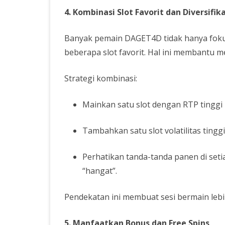
4. Kombinasi Slot Favorit dan Diversifika
Banyak pemain DAGET4D tidak hanya fokus
beberapa slot favorit. Hal ini membantu 
Strategi kombinasi:
Mainkan satu slot dengan RTP tinggi
Tambahkan satu slot volatilitas tingg
Perhatikan tanda-tanda panen di seti
“hangat”.
Pendekatan ini membuat sesi bermain lebi
5. Manfaatkan Bonus dan Free Spins