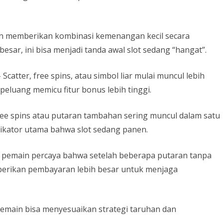
n memberikan kombinasi kemenangan kecil secara
esar, ini bisa menjadi tanda awal slot sedang “hangat”.
 Scatter, free spins, atau simbol liar mulai muncul lebih
peluang memicu fitur bonus lebih tinggi.
ee spins atau putaran tambahan sering muncul dalam satu
ndikator utama bahwa slot sedang panen.
pemain percaya bahwa setelah beberapa putaran tanpa
rikan pembayaran lebih besar untuk menjaga
emain bisa menyesuaikan strategi taruhan dan