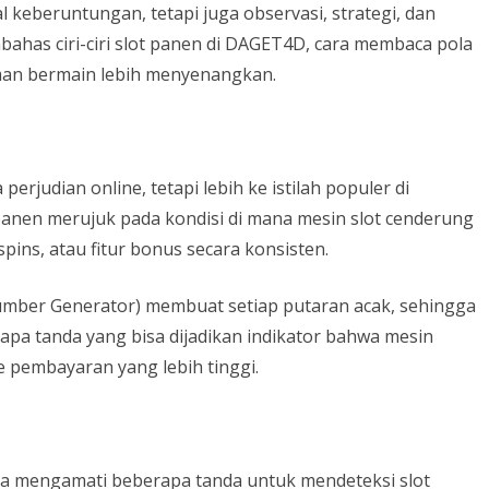
di
 keberuntungan, tetapi juga observasi, strategi, dan
bahas ciri-ciri slot panen di DAGET4D, cara membaca pola
DAGET4D:
man bermain lebih menyenangkan.
Apa
Tanda-
Tandanya?
perjudian online, tetapi lebih ke istilah populer di
panen merujuk pada kondisi di mana mesin slot cenderung
ns, atau fitur bonus secara konsisten.
ber Generator) membuat setiap putaran acak, sehingga
apa tanda yang bisa dijadikan indikator bahwa mesin
 pembayaran yang lebih tinggi.
 mengamati beberapa tanda untuk mendeteksi slot