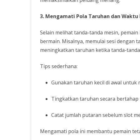
memaksimalkan peluang menang.
3. Mengamati Pola Taruhan dan Waktu
Selain melihat tanda-tanda mesin, pemai
bermain. Misalnya, memulai sesi dengan 
meningkatkan taruhan ketika tanda-tanda
Tips sederhana:
Gunakan taruhan kecil di awal untuk
Tingkatkan taruhan secara bertahap 
Catat jumlah putaran sebelum slot me
Mengamati pola ini membantu pemain teta