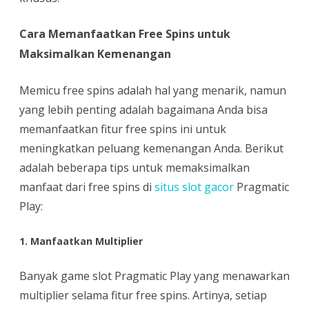
Cara Memanfaatkan Free Spins untuk
Maksimalkan Kemenangan
Memicu free spins adalah hal yang menarik, namun
yang lebih penting adalah bagaimana Anda bisa
memanfaatkan fitur free spins ini untuk
meningkatkan peluang kemenangan Anda. Berikut
adalah beberapa tips untuk memaksimalkan
manfaat dari free spins di
situs slot gacor
Pragmatic
Play:
1. Manfaatkan Multiplier
Banyak game slot Pragmatic Play yang menawarkan
multiplier selama fitur free spins. Artinya, setiap