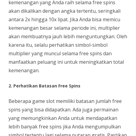
kemenangan yang Anda raih selama free spins
akan dikalikan dengan angka tertentu, seringkali
antara 2x hingga 10x lipat. Jika Anda bisa memicu
kemenangan besar selama periode ini, multiplier
akan membuatnya jauh lebih menguntungkan. Oleh
karena itu, selalu perhatikan simbol-simbol
multiplier yang muncul selama free spins dan
manfaatkan peluang ini untuk meningkatkan total
kemenangan.
2. Perhatikan Batasan Free Spins
Beberapa game slot memiliki batasan jumlah free
spins yang bisa didapatkan. Ada juga permainan
yang memungkinkan Anda untuk mendapatkan
lebih banyak free spins jika Anda mengumpulkan
simbol tertentu lagi selama putaran gratis. Pastikan