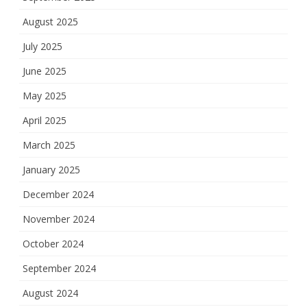
August 2025
July 2025
June 2025
May 2025
April 2025
March 2025
January 2025
December 2024
November 2024
October 2024
September 2024
August 2024