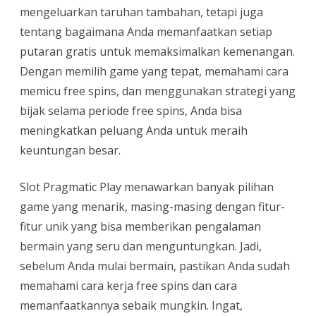
mengeluarkan taruhan tambahan, tetapi juga
tentang bagaimana Anda memanfaatkan setiap
putaran gratis untuk memaksimalkan kemenangan.
Dengan memilih game yang tepat, memahami cara
memicu free spins, dan menggunakan strategi yang
bijak selama periode free spins, Anda bisa
meningkatkan peluang Anda untuk meraih
keuntungan besar.
Slot Pragmatic Play menawarkan banyak pilihan
game yang menarik, masing-masing dengan fitur-
fitur unik yang bisa memberikan pengalaman
bermain yang seru dan menguntungkan. Jadi,
sebelum Anda mulai bermain, pastikan Anda sudah
memahami cara kerja free spins dan cara
memanfaatkannya sebaik mungkin. Ingat,