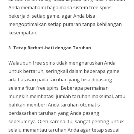
Anda memahami bagaimana sistem free spins
bekerja di setiap game, agar Anda bisa
mengoptimalkan setiap putaran tanpa kehilangan
kesempatan.
3. Tetap Berhati-hati dengan Taruhan
Walaupun free spins tidak mengharuskan Anda
untuk bertaruh, seringkali dalam beberapa game
ada batasan pada taruhan yang bisa dipasang
selama fitur free spins. Beberapa permainan
mungkin membatasi jumlah taruhan maksimal, atau
bahkan memberi Anda taruhan otomatis
berdasarkan taruhan yang Anda pasang
sebelumnya. Oleh karena itu, sangat penting untuk
selalu memantau taruhan Anda agar tetap sesuai