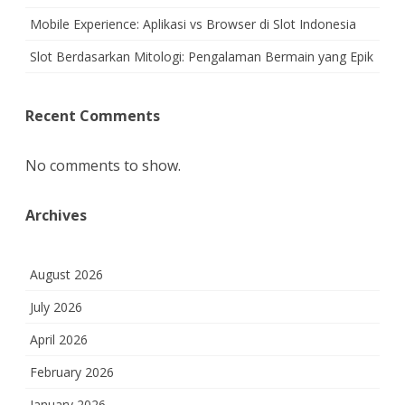
Mobile Experience: Aplikasi vs Browser di Slot Indonesia
Slot Berdasarkan Mitologi: Pengalaman Bermain yang Epik
Recent Comments
No comments to show.
Archives
August 2026
July 2026
April 2026
February 2026
January 2026