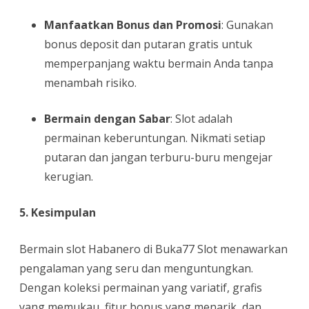
Manfaatkan Bonus dan Promosi
:
Gunakan
bonus deposit dan putaran gratis untuk
memperpanjang waktu bermain Anda tanpa
menambah risiko.
Bermain dengan Sabar
:
Slot adalah
permainan keberuntungan. Nikmati setiap
putaran dan jangan terburu-buru mengejar
kerugian.
5. Kesimpulan
Bermain slot Habanero di Buka77 Slot menawarkan
pengalaman yang seru dan menguntungkan.
Dengan koleksi permainan yang variatif, grafis
yang memukau, fitur bonus yang menarik, dan