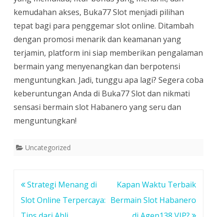
kemudahan akses, Buka77 Slot menjadi pilihan
tepat bagi para penggemar slot online.
Ditambah
dengan promosi menarik dan keamanan yang
terjamin, platform ini siap memberikan pengalaman
bermain yang menyenangkan dan berpotensi
menguntungkan.
Jadi, tunggu apa lagi? Segera coba
keberuntungan Anda di Buka77 Slot dan nikmati
sensasi bermain slot Habanero yang seru dan
menguntungkan!
Uncategorized
Post
Strategi Menang di
Kapan Waktu Terbaik
navigation
Slot Online Terpercaya:
Bermain Slot Habanero
Tips dari Ahli
di Agen138 VIP?