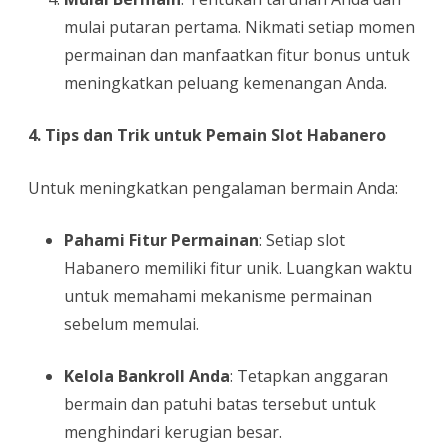
mulai putaran pertama. Nikmati setiap momen
permainan dan manfaatkan fitur bonus untuk
meningkatkan peluang kemenangan Anda.
4. Tips dan Trik untuk Pemain Slot Habanero
Untuk meningkatkan pengalaman bermain Anda:
Pahami Fitur Permainan
:
Setiap slot
Habanero memiliki fitur unik. Luangkan waktu
untuk memahami mekanisme permainan
sebelum memulai.
Kelola Bankroll Anda
:
Tetapkan anggaran
bermain dan patuhi batas tersebut untuk
menghindari kerugian besar.