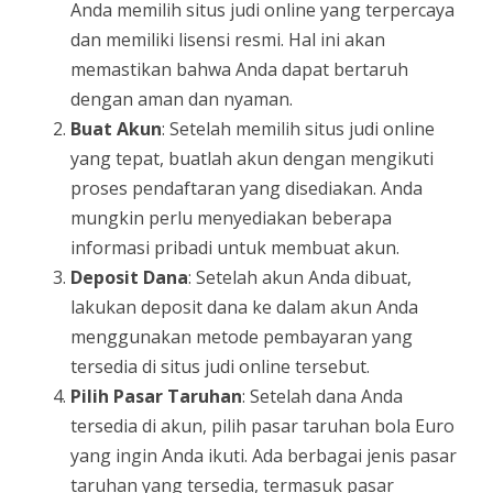
Anda memilih situs judi online yang terpercaya
dan memiliki lisensi resmi. Hal ini akan
memastikan bahwa Anda dapat bertaruh
dengan aman dan nyaman.
Buat Akun
: Setelah memilih situs judi online
yang tepat, buatlah akun dengan mengikuti
proses pendaftaran yang disediakan. Anda
mungkin perlu menyediakan beberapa
informasi pribadi untuk membuat akun.
Deposit Dana
: Setelah akun Anda dibuat,
lakukan deposit dana ke dalam akun Anda
menggunakan metode pembayaran yang
tersedia di situs judi online tersebut.
Pilih Pasar Taruhan
: Setelah dana Anda
tersedia di akun, pilih pasar taruhan bola Euro
yang ingin Anda ikuti. Ada berbagai jenis pasar
taruhan yang tersedia, termasuk pasar