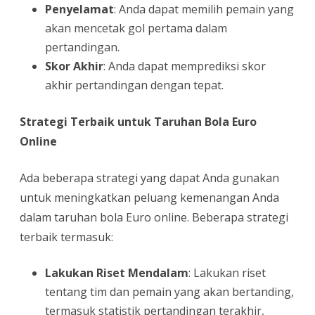
Penyelamat
: Anda dapat memilih pemain yang
akan mencetak gol pertama dalam
pertandingan.
Skor Akhir
: Anda dapat memprediksi skor
akhir pertandingan dengan tepat.
Strategi Terbaik untuk Taruhan Bola Euro
Online
Ada beberapa strategi yang dapat Anda gunakan
untuk meningkatkan peluang kemenangan Anda
dalam taruhan bola Euro online. Beberapa strategi
terbaik termasuk:
Lakukan Riset Mendalam
: Lakukan riset
tentang tim dan pemain yang akan bertanding,
termasuk statistik pertandingan terakhir,