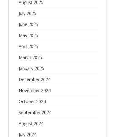
August 2025
July 2025
June 2025
May 2025
April 2025
March 2025
January 2025
December 2024
November 2024
October 2024
September 2024
August 2024
July 2024