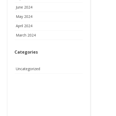
June 2024
May 2024
April 2024
March 2024
Categories
Uncategorized