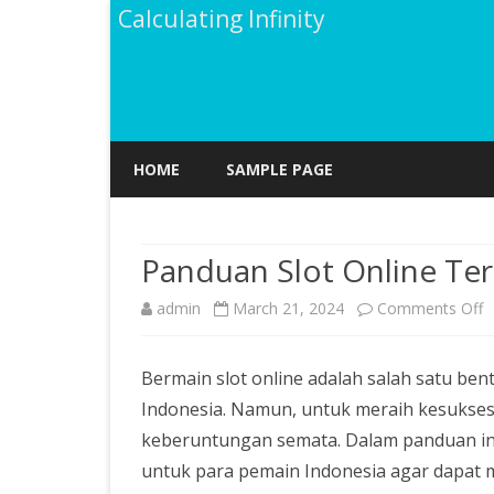
Calculating Infinity
HOME
SAMPLE PAGE
Panduan Slot Online Te
o
admin
March 21, 2024
Comments Off
P
Bermain slot online adalah salah satu ben
S
Indonesia. Namun, untuk meraih kesukse
O
keberuntungan semata. Dalam panduan ini
T
untuk para pemain Indonesia agar dapat 