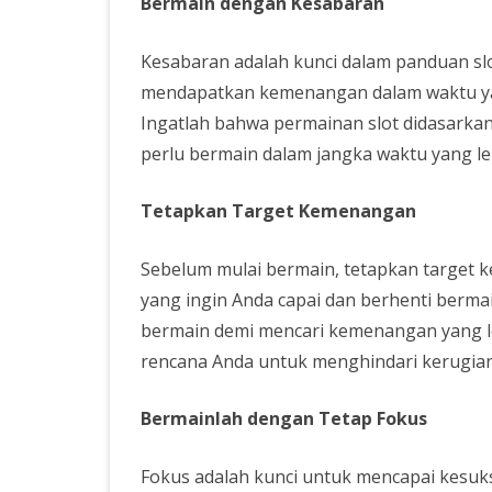
Bermain dengan Kesabaran
Kesabaran adalah kunci dalam panduan slot
mendapatkan kemenangan dalam waktu yang
Ingatlah bahwa permainan slot didasark
perlu bermain dalam jangka waktu yang l
Tetapkan Target Kemenangan
Sebelum mulai bermain, tetapkan target 
yang ingin Anda capai dan berhenti bermai
bermain demi mencari kemenangan yang l
rencana Anda untuk menghindari kerugian 
Bermainlah dengan Tetap Fokus
Fokus adalah kunci untuk mencapai kesuk