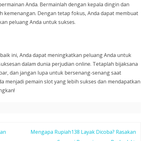
ermainan Anda. Bermainlah dengan kepala dingin dan
aih kemenangan. Dengan tetap fokus, Anda dapat membuat
kan peluang Anda untuk sukses.
rbaik ini, Anda dapat meningkatkan peluang Anda untuk
ksesan dalam dunia perjudian online. Tetaplah bijaksana
abar, dan jangan lupa untuk bersenang-senang saat
da menjadi pemain slot yang lebih sukses dan mendapatkan
ngkan!
dan
Mengapa Rupiah138 Layak Dicoba? Rasakan