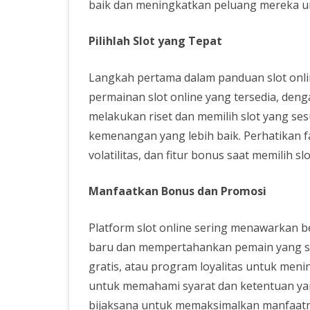
baik dan meningkatkan peluang mereka u
u
P
Pilihlah Slot yang Tepat
I
Langkah pertama dalam panduan slot online
permainan slot online yang tersedia, deng
melakukan riset dan memilih slot yang s
kemenangan yang lebih baik. Perhatikan f
volatilitas, dan fitur bonus saat memilih s
Manfaatkan Bonus dan Promosi
Platform slot online sering menawarkan 
baru dan mempertahankan pemain yang su
gratis, atau program loyalitas untuk me
untuk memahami syarat dan ketentuan ya
bijaksana untuk memaksimalkan manfaatn