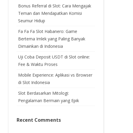
Bonus Referral di Slot: Cara Mengajak
Teman dan Mendapatkan Komisi
Seumur Hidup
Fa Fa Fa Slot Habanero: Game
Bertema Imlek yang Paling Banyak
Dimainkan di Indonesia
Uji Coba Deposit USDT di Slot online:
Fee & Waktu Proses
Mobile Experience: Aplikasi vs Browser
di Slot Indonesia
Slot Berdasarkan Mitologi:
Pengalaman Bermain yang Epik
Recent Comments