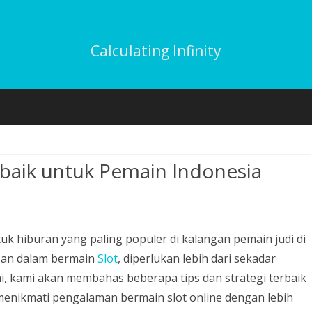
Calculating Infinity
Skip
to
content
rbaik untuk Pemain Indonesia
n
anduan
tuk hiburan yang paling populer di kalangan pemain judi di
lot
san dalam bermain
Slot
, diperlukan lebih dari sekadar
nline
, kami akan membahas beberapa tips dan strategi terbaik
erbaik
menikmati pengalaman bermain slot online dengan lebih