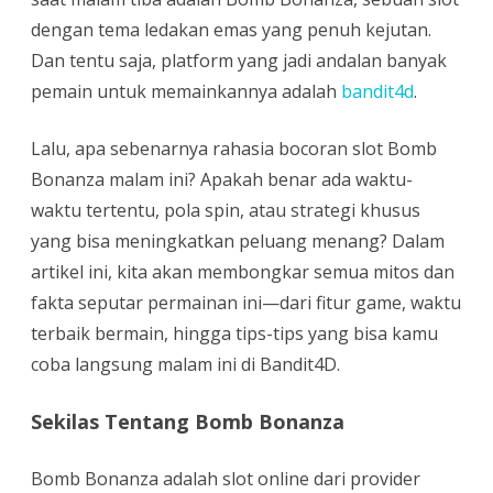
di
dengan tema ledakan emas yang penuh kejutan.
Bandit4D
Dan tentu saja, platform yang jadi andalan banyak
Malam
pemain untuk memainkannya adalah
bandit4d
.
Ini
Lalu, apa sebenarnya rahasia bocoran slot Bomb
Bonanza malam ini? Apakah benar ada waktu-
waktu tertentu, pola spin, atau strategi khusus
yang bisa meningkatkan peluang menang? Dalam
artikel ini, kita akan membongkar semua mitos dan
fakta seputar permainan ini—dari fitur game, waktu
terbaik bermain, hingga tips-tips yang bisa kamu
coba langsung malam ini di Bandit4D.
Sekilas Tentang Bomb Bonanza
Bomb Bonanza adalah slot online dari provider