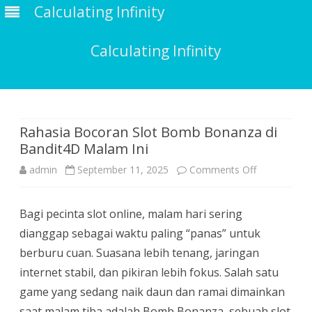
Calculating Infinity
Calculating Infinity
Skip
to
content
Rahasia Bocoran Slot Bomb Bonanza di
Bandit4D Malam Ini
on
admin
September 11, 2025
Comments Off
Rahasia
Bagi pecinta slot online, malam hari sering
Bocoran
dianggap sebagai waktu paling “panas” untuk
Slot
berburu cuan. Suasana lebih tenang, jaringan
Bomb
internet stabil, dan pikiran lebih fokus. Salah satu
game yang sedang naik daun dan ramai dimainkan
Bonanza
saat malam tiba adalah Bomb Bonanza, sebuah slot