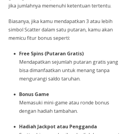
jika jumlahnya memenuhi ketentuan tertentu.
Biasanya, jika kamu mendapatkan 3 atau lebih
simbol Scatter dalam satu putaran, kamu akan
memicu fitur bonus seperti:
Free Spins (Putaran Gratis)
Mendapatkan sejumlah putaran gratis yang
bisa dimanfaatkan untuk menang tanpa
mengurangi saldo taruhan.
Bonus Game
Memasuki mini-game atau ronde bonus
dengan hadiah tambahan.
Hadiah Jackpot atau Pengganda