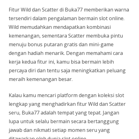
Fitur Wild dan Scatter di Buka77 memberikan warna
tersendiri dalam pengalaman bermain slot online.
Wild memudahkan mendapatkan kombinasi
kemenangan, sementara Scatter membuka pintu
menuju bonus putaran gratis dan mini-game
dengan hadiah menarik. Dengan memahami cara
kerja kedua fitur ini, kamu bisa bermain lebih
percaya diri dan tentu saja meningkatkan peluang
meraih kemenangan besar.
Kalau kamu mencari platform dengan koleksi slot
lengkap yang menghadirkan fitur Wild dan Scatter
seru, Buka77 adalah tempat yang tepat. Jangan
lupa untuk selalu bermain secara bertanggung
jawab dan nikmati setiap momen seru yang
ditawarkan oleh dunia slot online.