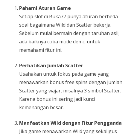
Pahami Aturan Game
Setiap slot di Buka77 punya aturan berbeda
soal bagaimana Wild dan Scatter bekerja.
Sebelum mulai bermain dengan taruhan asli,
ada baiknya coba mode demo untuk
memahami fitur ini.
Perhatikan Jumlah Scatter
Usahakan untuk fokus pada game yang
menawarkan bonus free spins dengan jumlah
Scatter yang wajar, misalnya 3 simbol Scatter.
Karena bonus ini sering jadi kunci
kemenangan besar.
Manfaatkan Wild dengan Fitur Pengganda
Jika game menawarkan Wild yang sekaligus