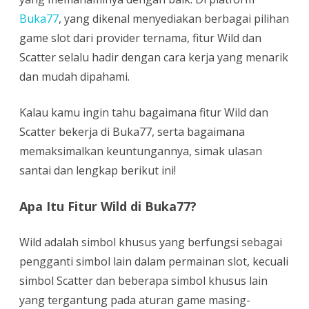
Scatter
Buka77
, yang dikenal menyediakan berbagai pilihan
Bekerja
game slot dari provider ternama, fitur Wild dan
Scatter selalu hadir dengan cara kerja yang menarik
dan mudah dipahami.
Kalau kamu ingin tahu bagaimana fitur Wild dan
Scatter bekerja di Buka77, serta bagaimana
memaksimalkan keuntungannya, simak ulasan
santai dan lengkap berikut ini!
Apa Itu Fitur Wild di Buka77?
Wild adalah simbol khusus yang berfungsi sebagai
pengganti simbol lain dalam permainan slot, kecuali
simbol Scatter dan beberapa simbol khusus lain
yang tergantung pada aturan game masing-