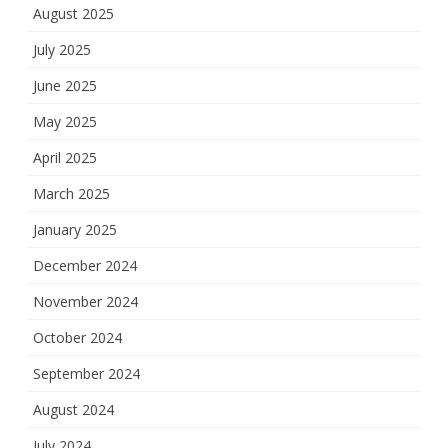
August 2025
July 2025
June 2025
May 2025
April 2025
March 2025
January 2025
December 2024
November 2024
October 2024
September 2024
August 2024
July 2024