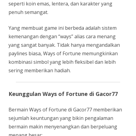
seperti koin emas, lentera, dan karakter yang
penuh semangat.
Yang membuat game ini berbeda adalah sistem
kemenangan dengan “ways” alias cara menang
yang sangat banyak. Tidak hanya mengandalkan
paylines biasa, Ways of Fortune memungkinkan
kombinasi simbol yang lebih fleksibel dan lebih
sering memberikan hadiah.
Keunggulan Ways of Fortune di Gacor77
Bermain Ways of Fortune di Gacor77 memberikan
sejumlah keuntungan yang bikin pengalaman
bermain makin menyenangkan dan berpeluang
menang besar: