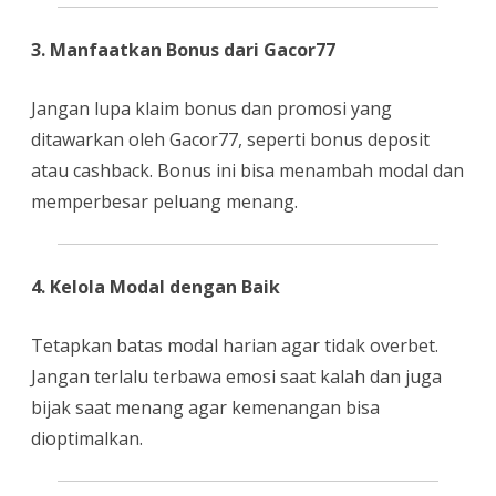
3. Manfaatkan Bonus dari Gacor77
Jangan lupa klaim bonus dan promosi yang
ditawarkan oleh Gacor77, seperti bonus deposit
atau cashback. Bonus ini bisa menambah modal dan
memperbesar peluang menang.
4. Kelola Modal dengan Baik
Tetapkan batas modal harian agar tidak overbet.
Jangan terlalu terbawa emosi saat kalah dan juga
bijak saat menang agar kemenangan bisa
dioptimalkan.