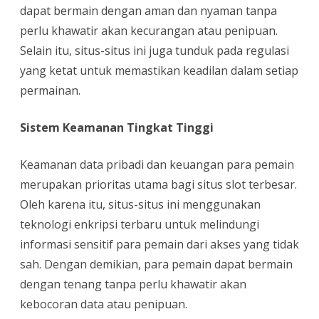
dapat bermain dengan aman dan nyaman tanpa
perlu khawatir akan kecurangan atau penipuan.
Selain itu, situs-situs ini juga tunduk pada regulasi
yang ketat untuk memastikan keadilan dalam setiap
permainan.
Sistem Keamanan Tingkat Tinggi
Keamanan data pribadi dan keuangan para pemain
merupakan prioritas utama bagi situs slot terbesar.
Oleh karena itu, situs-situs ini menggunakan
teknologi enkripsi terbaru untuk melindungi
informasi sensitif para pemain dari akses yang tidak
sah. Dengan demikian, para pemain dapat bermain
dengan tenang tanpa perlu khawatir akan
kebocoran data atau penipuan.