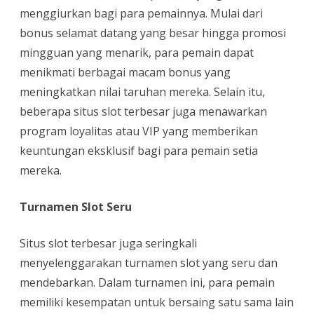
menggiurkan bagi para pemainnya. Mulai dari
bonus selamat datang yang besar hingga promosi
mingguan yang menarik, para pemain dapat
menikmati berbagai macam bonus yang
meningkatkan nilai taruhan mereka. Selain itu,
beberapa situs slot terbesar juga menawarkan
program loyalitas atau VIP yang memberikan
keuntungan eksklusif bagi para pemain setia
mereka.
Turnamen Slot Seru
Situs slot terbesar juga seringkali
menyelenggarakan turnamen slot yang seru dan
mendebarkan. Dalam turnamen ini, para pemain
memiliki kesempatan untuk bersaing satu sama lain