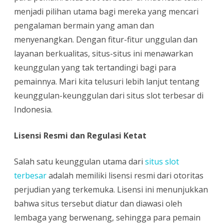
Situs
menjadi pilihan utama bagi mereka yang mencari
Slot
pengalaman bermain yang aman dan
Terbesar
menyenangkan. Dengan fitur-fitur unggulan dan
layanan berkualitas, situs-situs ini menawarkan
di
keunggulan yang tak tertandingi bagi para
Indonesia
pemainnya. Mari kita telusuri lebih lanjut tentang
keunggulan-keunggulan dari situs slot terbesar di
Indonesia.
Lisensi Resmi dan Regulasi Ketat
Salah satu keunggulan utama dari
situs slot
terbesar
adalah memiliki lisensi resmi dari otoritas
perjudian yang terkemuka. Lisensi ini menunjukkan
bahwa situs tersebut diatur dan diawasi oleh
lembaga yang berwenang, sehingga para pemain