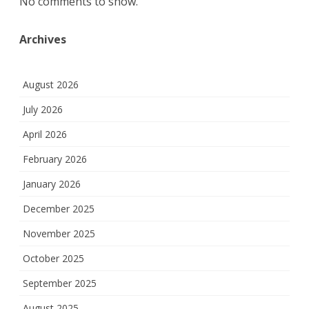
No comments to show.
Archives
August 2026
July 2026
April 2026
February 2026
January 2026
December 2025
November 2025
October 2025
September 2025
August 2025