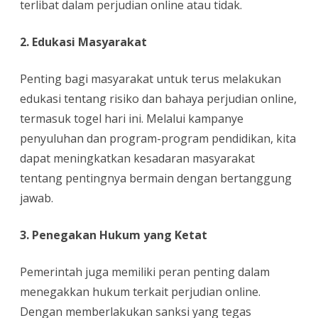
terlibat dalam perjudian online atau tidak.
2. Edukasi Masyarakat
Penting bagi masyarakat untuk terus melakukan
edukasi tentang risiko dan bahaya perjudian online,
termasuk togel hari ini. Melalui kampanye
penyuluhan dan program-program pendidikan, kita
dapat meningkatkan kesadaran masyarakat
tentang pentingnya bermain dengan bertanggung
jawab.
3. Penegakan Hukum yang Ketat
Pemerintah juga memiliki peran penting dalam
menegakkan hukum terkait perjudian online.
Dengan memberlakukan sanksi yang tegas