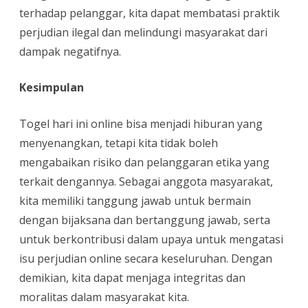
terhadap pelanggar, kita dapat membatasi praktik
perjudian ilegal dan melindungi masyarakat dari
dampak negatifnya.
Kesimpulan
Togel hari ini online bisa menjadi hiburan yang
menyenangkan, tetapi kita tidak boleh
mengabaikan risiko dan pelanggaran etika yang
terkait dengannya. Sebagai anggota masyarakat,
kita memiliki tanggung jawab untuk bermain
dengan bijaksana dan bertanggung jawab, serta
untuk berkontribusi dalam upaya untuk mengatasi
isu perjudian online secara keseluruhan. Dengan
demikian, kita dapat menjaga integritas dan
moralitas dalam masyarakat kita.