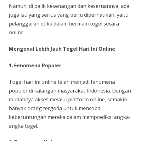
Namun, di balik kesenangan dan keseruannya, ada
Pelanggaran
juga isu yang serius yang perlu diperhatikan, yaitu
Etika:
pelanggaran etika dalam bermain togel secara
Tanggung
online.
Jawab
Mengenal Lebih Jauh Togel Hari Ini Online
Individu
dalam
1. Fenomena Populer
Masyarakat
Togel hari ini online telah menjadi fenomena
populer di kalangan masyarakat Indonesia. Dengan
mudahnya akses melalui platform online, semakin
banyak orang tergoda untuk mencoba
keberuntungan mereka dalam memprediksi angka-
angka togel.