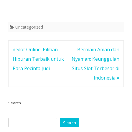
Uncategorized
Post
Slot Online: Pilihan
Bermain Aman dan
navigation
Hiburan Terbaik untuk
Nyaman: Keunggulan
Para Pecinta Judi
Situs Slot Terbesar di
Indonesia
Search
Search