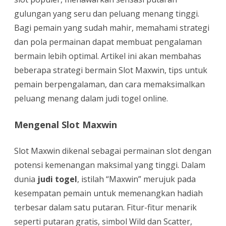
untuk
gulungan yang seru dan peluang menang tinggi.
Pemain
Bagi pemain yang sudah mahir, memahami strategi
Berpengalama
dan pola permainan dapat membuat pengalaman
bermain lebih optimal. Artikel ini akan membahas
beberapa strategi bermain Slot Maxwin, tips untuk
pemain berpengalaman, dan cara memaksimalkan
peluang menang dalam judi togel online.
Mengenal Slot Maxwin
Slot Maxwin dikenal sebagai permainan slot dengan
potensi kemenangan maksimal yang tinggi. Dalam
dunia
judi togel
, istilah “Maxwin” merujuk pada
kesempatan pemain untuk memenangkan hadiah
terbesar dalam satu putaran. Fitur-fitur menarik
seperti putaran gratis, simbol Wild dan Scatter,