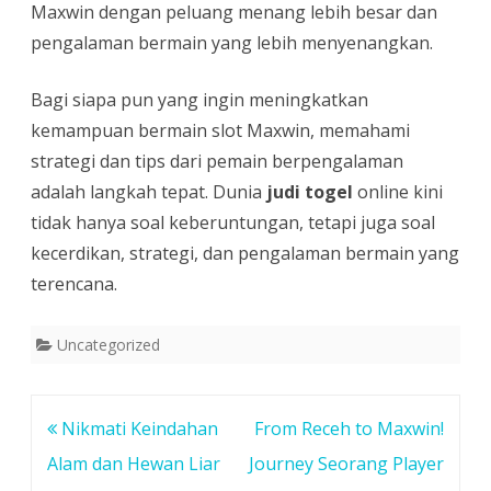
Maxwin dengan peluang menang lebih besar dan
pengalaman bermain yang lebih menyenangkan.
Bagi siapa pun yang ingin meningkatkan
kemampuan bermain slot Maxwin, memahami
strategi dan tips dari pemain berpengalaman
adalah langkah tepat. Dunia
judi togel
online kini
tidak hanya soal keberuntungan, tetapi juga soal
kecerdikan, strategi, dan pengalaman bermain yang
terencana.
Uncategorized
Post
Nikmati Keindahan
From Receh to Maxwin!
navigation
Alam dan Hewan Liar
Journey Seorang Player