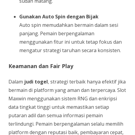
sudah matang.
Gunakan Auto Spin dengan Bijak
Auto spin memudahkan bermain dalam sesi
panjang. Pemain berpengalaman
menggunakan fitur ini untuk tetap fokus dan
mengatur strategi taruhan secara konsisten.
Keamanan dan Fair Play
Dalam
judi togel
, strategi terbaik hanya efektif jika
bermain di platform yang aman dan terpercaya. Slot
Maxwin menggunakan sistem RNG dan enkripsi
data tingkat tinggi untuk memastikan setiap
putaran adil dan semua informasi pemain
terlindungi. Pemain berpengalaman selalu memilih
platform dengan reputasi baik, pembayaran cepat,