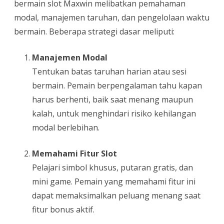
bermain slot Maxwin melibatkan pemahaman
modal, manajemen taruhan, dan pengelolaan waktu
bermain. Beberapa strategi dasar meliputi:
Manajemen Modal
Tentukan batas taruhan harian atau sesi
bermain. Pemain berpengalaman tahu kapan
harus berhenti, baik saat menang maupun
kalah, untuk menghindari risiko kehilangan
modal berlebihan.
Memahami Fitur Slot
Pelajari simbol khusus, putaran gratis, dan
mini game. Pemain yang memahami fitur ini
dapat memaksimalkan peluang menang saat
fitur bonus aktif.