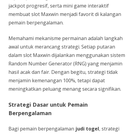
jackpot progresif, serta mini game interaktif
membuat slot Maxwin menjadi favorit di kalangan
pemain berpengalaman.
Memahami mekanisme permainan adalah langkah
awal untuk merancang strategi. Setiap putaran
dalam slot Maxwin dijalankan menggunakan sistem
Random Number Generator (RNG) yang menjamin
hasil acak dan fair. Dengan begitu, strategi tidak
menjamin kemenangan 100%, tetapi dapat
meningkatkan peluang menang secara signifikan.
Strategi Dasar untuk Pemain
Berpengalaman
Bagi pemain berpengalaman
judi togel
, strategi