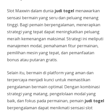
Slot Maxwin dalam dunia
judi togel
menawarkan
sensasi bermain yang seru dan peluang menang
tinggi. Bagi pemain berpengalaman, menerapkan
strategi yang tepat dapat meningkatkan peluang
meraih kemenangan maksimal. Strategi ini meliputi
manajemen modal, pemahaman fitur permainan,
pemilihan mesin yang tepat, dan pemanfaatan
bonus atau putaran gratis.
Selain itu, bermain di platform yang aman dan
terpercaya menjadi kunci untuk memastikan
pengalaman bermain optimal. Dengan kombinasi
strategi yang matang, pengelolaan modal yang
baik, dan fokus pada permainan, pemain
judi togel
berpengalaman dapat menikmati sensasi slot