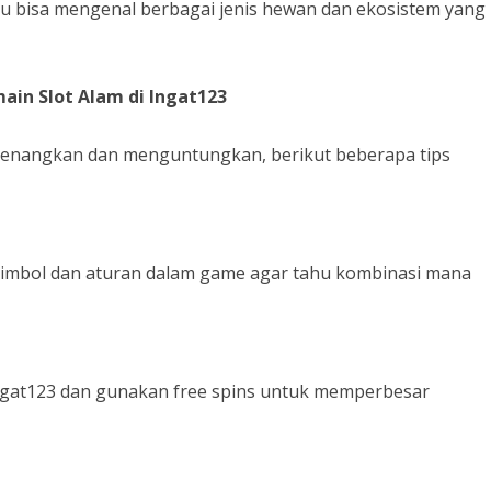
u bisa mengenal berbagai jenis hewan dan ekosistem yang
in Slot Alam di Ingat123
nangkan dan menguntungkan, berikut beberapa tips
imbol dan aturan dalam game agar tahu kombinasi mana
 Ingat123 dan gunakan free spins untuk memperbesar