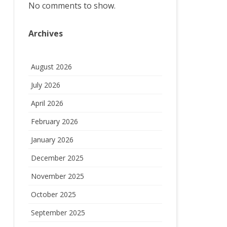
No comments to show.
Archives
August 2026
July 2026
April 2026
February 2026
January 2026
December 2025
November 2025
October 2025
September 2025