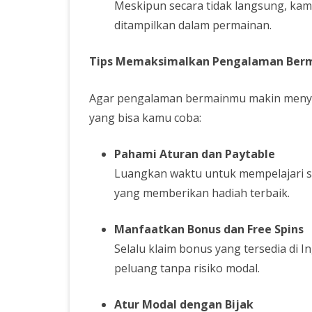
Meskipun secara tidak langsung, kam
ditampilkan dalam permainan.
Tips Memaksimalkan Pengalaman Berma
Agar pengalaman bermainmu makin menye
yang bisa kamu coba:
Pahami Aturan dan Paytable
Luangkan waktu untuk mempelajari s
yang memberikan hadiah terbaik.
Manfaatkan Bonus dan Free Spins
Selalu klaim bonus yang tersedia di
peluang tanpa risiko modal.
Atur Modal dengan Bijak