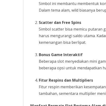
Simbol ini membantu membentuk kom
Dalam tema alam, wild biasanya berup
Scatter dan Free Spins
Simbol scatter bisa memicu putaran 
harus mengurangi saldo utama. Kadang
kemenangan bisa berlipat.
Bonus Game Interaktif
Beberapa slot menyediakan mini ga
beberapa opsi untuk mendapatkan ha
Fitur Respins dan Multipliers
Fitur respin memberikan kesempatan
tambahan, sementara multiplier men
Manfaat Bermain Slot Bertema Alam di