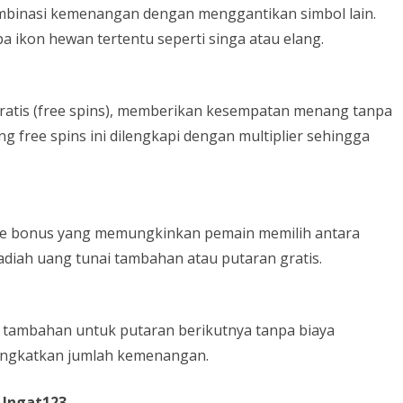
binasi kemenangan dengan menggantikan simbol lain.
a ikon hewan tertentu seperti singa atau elang.
gratis (free spins), memberikan kesempatan menang tanpa
 free spins ini dilengkapi dengan multiplier sehingga
me bonus yang memungkinkan pemain memilih antara
diah uang tunai tambahan atau putaran gratis.
 tambahan untuk putaran berikutnya tanpa biaya
ingkatkan jumlah kemenangan.
 Ingat123