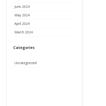
June 2024
May 2024
April 2024
March 2024
Categories
Uncategorized