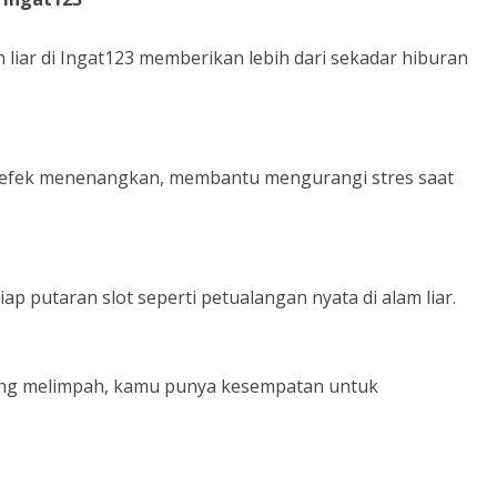
liar di Ingat123 memberikan lebih dari sekadar hiburan
efek menenangkan, membantu mengurangi stres saat
ap putaran slot seperti petualangan nyata di alam liar.
yang melimpah, kamu punya kesempatan untuk
.