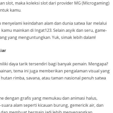
dan
n slot, maka koleksi slot dari provider MG (Microgaming)
untuk kamu.
Hewan
Liar
u menyelami keindahan alam dan dunia satwa liar melalui
melalui
 kamu mainkan di Ingat123. Selain asyik dan seru, game-
Slot
ang yang menguntungkan. Yuk, simak lebih dalam!
MG
iar
di
Ingat123
liki daya tarik tersendiri bagi banyak pemain. Mengapa?
ainan, tema ini juga memberikan pengalaman visual yang
 hutan rimba, savana, atau taman nasional penuh satwa
 dengan grafis yang memukau dan animasi halus,
suara alam seperti kicauan burung, gemericik air, dan
dan membuat bermain jadi lebih menyenangkan.