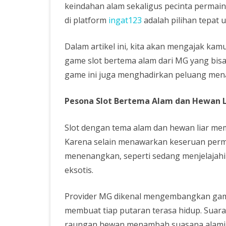
keindahan alam sekaligus pecinta permaina
di platform
ingat123
adalah pilihan tepat 
Dalam artikel ini, kita akan mengajak kam
game slot bertema alam dari MG yang bisa
game ini juga menghadirkan peluang men
Pesona Slot Bertema Alam dan Hewan L
Slot dengan tema alam dan hewan liar memi
Karena selain menawarkan keseruan perm
menenangkan, seperti sedang menjelajahi
eksotis.
Provider MG dikenal mengembangkan game
membuat tiap putaran terasa hidup. Suara-
raungan hewan menambah suasana alami 