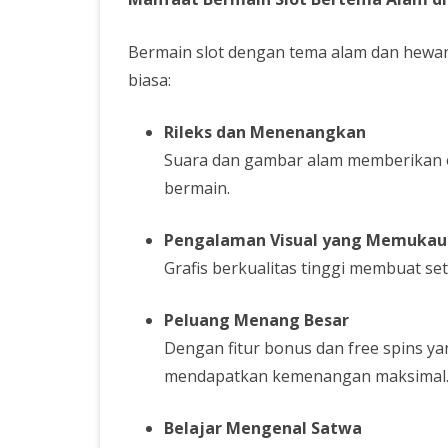
Bermain slot dengan tema alam dan hewan 
biasa:
Rileks dan Menenangkan
Suara dan gambar alam memberikan 
bermain.
Pengalaman Visual yang Memukau
Grafis berkualitas tinggi membuat seti
Peluang Menang Besar
Dengan fitur bonus dan free spins 
mendapatkan kemenangan maksimal
Belajar Mengenal Satwa