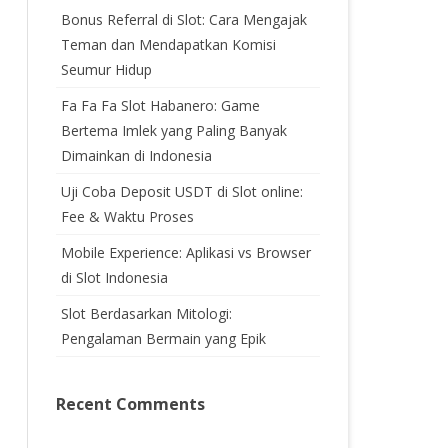
Bonus Referral di Slot: Cara Mengajak
Teman dan Mendapatkan Komisi
Seumur Hidup
Fa Fa Fa Slot Habanero: Game
Bertema Imlek yang Paling Banyak
Dimainkan di Indonesia
Uji Coba Deposit USDT di Slot online:
Fee & Waktu Proses
Mobile Experience: Aplikasi vs Browser
di Slot Indonesia
Slot Berdasarkan Mitologi:
Pengalaman Bermain yang Epik
Recent Comments