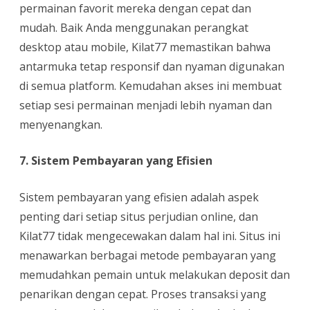
permainan favorit mereka dengan cepat dan
mudah. Baik Anda menggunakan perangkat
desktop atau mobile, Kilat77 memastikan bahwa
antarmuka tetap responsif dan nyaman digunakan
di semua platform. Kemudahan akses ini membuat
setiap sesi permainan menjadi lebih nyaman dan
menyenangkan.
7. Sistem Pembayaran yang Efisien
Sistem pembayaran yang efisien adalah aspek
penting dari setiap situs perjudian online, dan
Kilat77 tidak mengecewakan dalam hal ini. Situs ini
menawarkan berbagai metode pembayaran yang
memudahkan pemain untuk melakukan deposit dan
penarikan dengan cepat. Proses transaksi yang