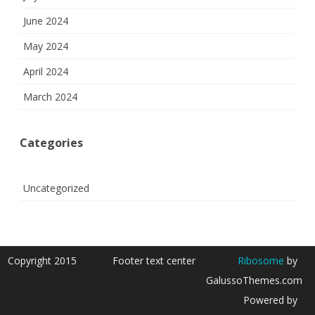
June 2024
May 2024
April 2024
March 2024
Categories
Uncategorized
Copyright 2015
Footer text center
Ribosome
by
GalussoThemes.com
Powered by