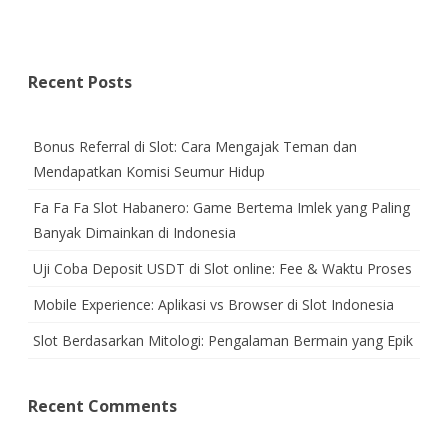
Recent Posts
Bonus Referral di Slot: Cara Mengajak Teman dan
Mendapatkan Komisi Seumur Hidup
Fa Fa Fa Slot Habanero: Game Bertema Imlek yang Paling
Banyak Dimainkan di Indonesia
Uji Coba Deposit USDT di Slot online: Fee & Waktu Proses
Mobile Experience: Aplikasi vs Browser di Slot Indonesia
Slot Berdasarkan Mitologi: Pengalaman Bermain yang Epik
Recent Comments