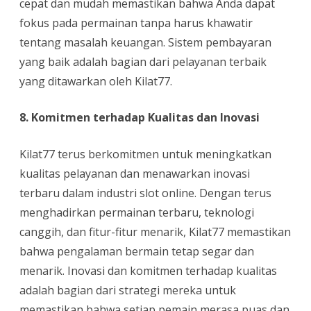
cepat dan mudah memastikan bahwa Anda dapat
fokus pada permainan tanpa harus khawatir
tentang masalah keuangan. Sistem pembayaran
yang baik adalah bagian dari pelayanan terbaik
yang ditawarkan oleh Kilat77.
8. Komitmen terhadap Kualitas dan Inovasi
Kilat77 terus berkomitmen untuk meningkatkan
kualitas pelayanan dan menawarkan inovasi
terbaru dalam industri slot online. Dengan terus
menghadirkan permainan terbaru, teknologi
canggih, dan fitur-fitur menarik, Kilat77 memastikan
bahwa pengalaman bermain tetap segar dan
menarik. Inovasi dan komitmen terhadap kualitas
adalah bagian dari strategi mereka untuk
memastikan bahwa setiap pemain merasa puas dan