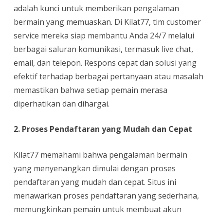
adalah kunci untuk memberikan pengalaman
bermain yang memuaskan. Di Kilat77, tim customer
service mereka siap membantu Anda 24/7 melalui
berbagai saluran komunikasi, termasuk live chat,
email, dan telepon. Respons cepat dan solusi yang
efektif terhadap berbagai pertanyaan atau masalah
memastikan bahwa setiap pemain merasa
diperhatikan dan dihargai.
2. Proses Pendaftaran yang Mudah dan Cepat
Kilat77 memahami bahwa pengalaman bermain
yang menyenangkan dimulai dengan proses
pendaftaran yang mudah dan cepat. Situs ini
menawarkan proses pendaftaran yang sederhana,
memungkinkan pemain untuk membuat akun