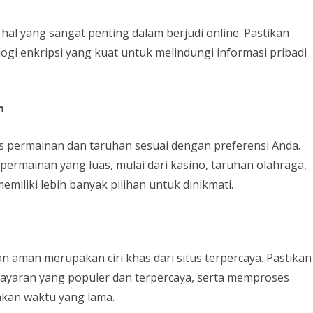
al yang sangat penting dalam berjudi online. Pastikan
ogi enkripsi yang kuat untuk melindungi informasi pribadi
n
is permainan dan taruhan sesuai dengan preferensi Anda.
 permainan yang luas, mulai dari kasino, taruhan olahraga,
iliki lebih banyak pilihan untuk dinikmati.
 aman merupakan ciri khas dari situs terpercaya. Pastikan
ayaran yang populer dan terpercaya, serta memproses
kan waktu yang lama.