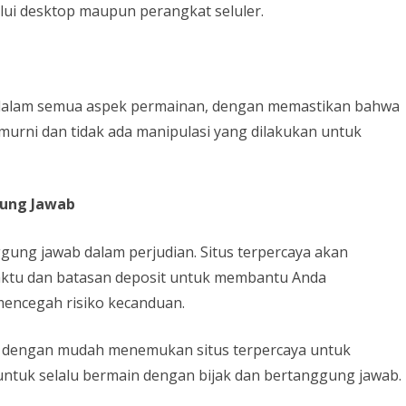
lui desktop maupun perangkat seluler.
n dalam semua aspek permainan, dengan memastikan bahwa
urni dan tidak ada manipulasi yang dilakukan untuk
gung Jawab
nggung jawab dalam perjudian. Situs terpercaya akan
waktu dan batasan deposit untuk membantu Anda
mencegah risiko kecanduan.
at dengan mudah menemukan situs terpercaya untuk
h untuk selalu bermain dengan bijak dan bertanggung jawab.