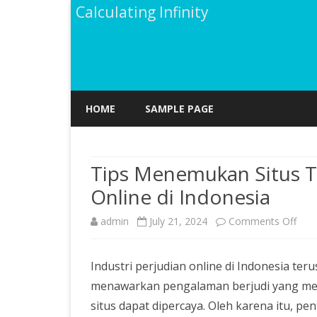
Calculating Infinity
HOME
SAMPLE PAGE
Tips Menemukan Situs T
Online di Indonesia
on
admin
July 21, 2024
Comments Off
Tips
Industri perjudian online di Indonesia te
Men
menawarkan pengalaman berjudi yang mena
Situ
situs dapat dipercaya. Oleh karena itu, pe