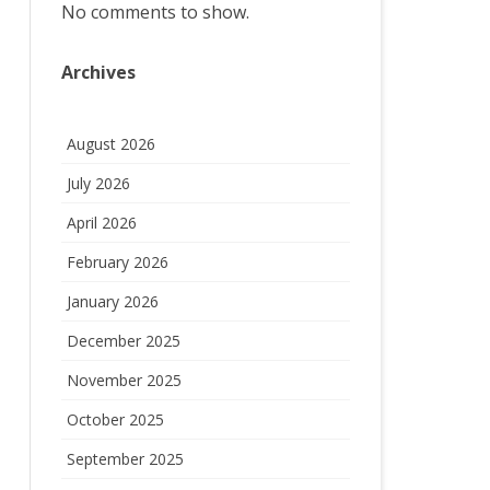
No comments to show.
Archives
August 2026
July 2026
April 2026
February 2026
January 2026
December 2025
November 2025
October 2025
September 2025