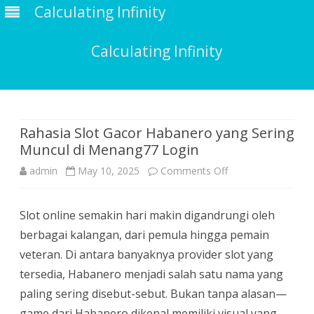
Calculating Infinity
Calculating Infinity
Skip
to
content
Rahasia Slot Gacor Habanero yang Sering
Muncul di Menang77 Login
on
admin
May 10, 2025
Comments Off
Rahasia
Slot online semakin hari makin digandrungi oleh
Slot
berbagai kalangan, dari pemula hingga pemain
Gacor
veteran. Di antara banyaknya provider slot yang
Habanero
tersedia, Habanero menjadi salah satu nama yang
paling sering disebut-sebut. Bukan tanpa alasan—
yang
game dari Habanero dikenal memiliki visual yang