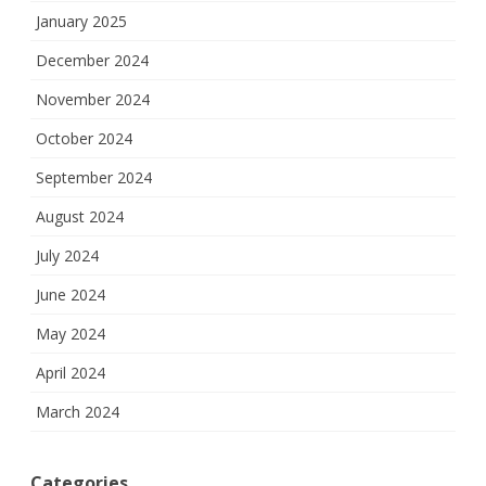
January 2025
December 2024
November 2024
October 2024
September 2024
August 2024
July 2024
June 2024
May 2024
April 2024
March 2024
Categories