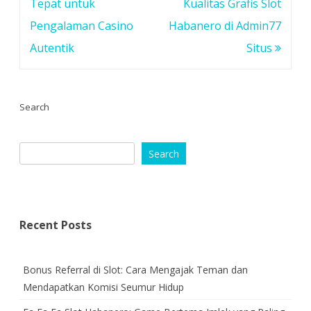
navigation
Tepat untuk
Kualitas Grafis Slot
Pengalaman Casino
Habanero di Admin77
Autentik
Situs
Search
Search
Recent Posts
Bonus Referral di Slot: Cara Mengajak Teman dan
Mendapatkan Komisi Seumur Hidup