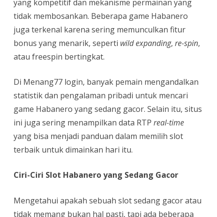
yang kompetitif dan mekanisme permainan yang
tidak membosankan. Beberapa game Habanero
juga terkenal karena sering memunculkan fitur
bonus yang menarik, seperti
wild expanding
,
re-spin
,
atau freespin bertingkat.
Di Menang77 login, banyak pemain mengandalkan
statistik dan pengalaman pribadi untuk mencari
game Habanero yang sedang gacor. Selain itu, situs
ini juga sering menampilkan data RTP
real-time
yang bisa menjadi panduan dalam memilih slot
terbaik untuk dimainkan hari itu.
Ciri-Ciri Slot Habanero yang Sedang Gacor
Mengetahui apakah sebuah slot sedang gacor atau
tidak memang bukan hal pasti, tapi ada beberapa