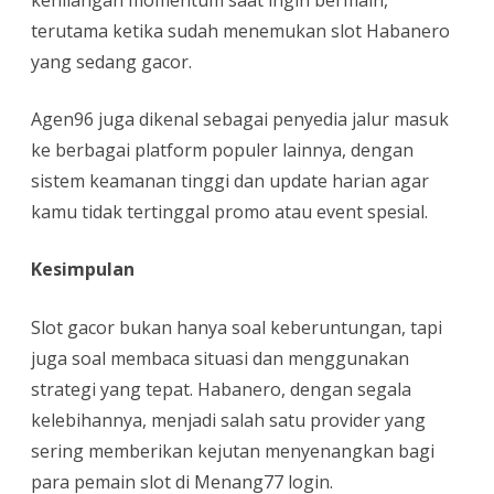
kehilangan momentum saat ingin bermain,
terutama ketika sudah menemukan slot Habanero
yang sedang gacor.
Agen96 juga dikenal sebagai penyedia jalur masuk
ke berbagai platform populer lainnya, dengan
sistem keamanan tinggi dan update harian agar
kamu tidak tertinggal promo atau event spesial.
Kesimpulan
Slot gacor bukan hanya soal keberuntungan, tapi
juga soal membaca situasi dan menggunakan
strategi yang tepat. Habanero, dengan segala
kelebihannya, menjadi salah satu provider yang
sering memberikan kejutan menyenangkan bagi
para pemain slot di Menang77 login.