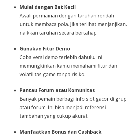
Mulai dengan Bet Kecil
Awali permainan dengan taruhan rendah
untuk membaca pola. Jika terlihat menjanjikan,
naikkan taruhan secara bertahap.
Gunakan Fitur Demo
Coba versi demo terlebih dahulu. Ini
memungkinkan kamu memahami fitur dan
volatilitas game tanpa risiko.
Pantau Forum atau Komunitas
Banyak pemain berbagi info slot gacor di grup
atau forum. Ini bisa menjadi referensi
tambahan yang cukup akurat.
Manfaatkan Bonus dan Cashback