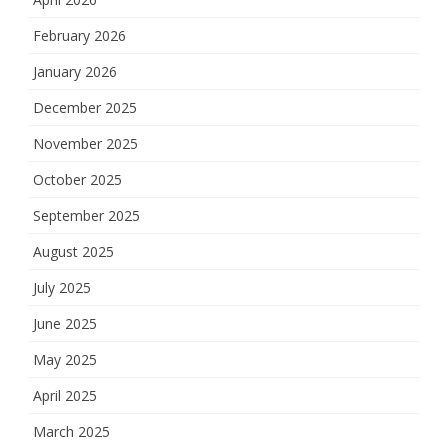
February 2026
January 2026
December 2025
November 2025
October 2025
September 2025
August 2025
July 2025
June 2025
May 2025
April 2025
March 2025