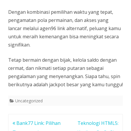
Dengan kombinasi pemilihan waktu yang tepat,
pengamatan pola permainan, dan akses yang
lancar melalui agen96 link alternatif, peluang kamu
untuk meraih kemenangan bisa meningkat secara
signifikan.
Tetap bermain dengan bijak, kelola saldo dengan
cermat, dan nikmati setiap putaran sebagai
pengalaman yang menyenangkan. Siapa tahu, spin
berikutnya adalah jackpot besar yang kamu tunggu!
Uncategorized
Post
Bank77 Link: Pilihan
Teknologi HTML5: