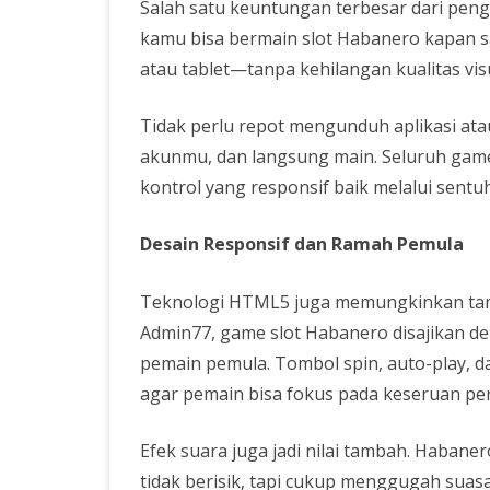
Salah satu keuntungan terbesar dari peng
kamu bisa bermain slot Habanero kapan sa
atau tablet—tanpa kehilangan kualitas vis
Tidak perlu repot mengunduh aplikasi ata
akunmu, dan langsung main. Seluruh gam
kontrol yang responsif baik melalui sent
Desain Responsif dan Ramah Pemula
Teknologi HTML5 juga memungkinkan tampil
Admin77, game slot Habanero disajikan d
pemain pemula. Tombol spin, auto-play, d
agar pemain bisa fokus pada keseruan pe
Efek suara juga jadi nilai tambah. Haba
tidak berisik, tapi cukup menggugah suas