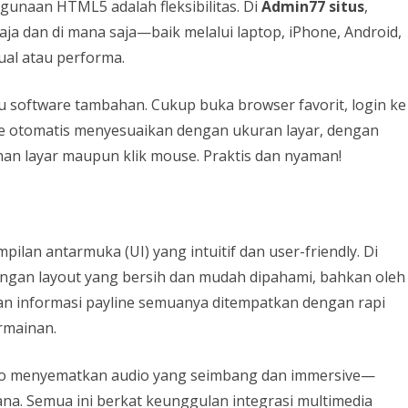
gunaan HTML5 adalah fleksibilitas. Di
Admin77 situs
,
ja dan di mana saja—baik melalui laptop, iPhone, Android,
ual atau performa.
u software tambahan. Cukup buka browser favorit, login ke
e otomatis menyesuaikan dengan ukuran layar, dengan
uhan layar maupun klik mouse. Praktis dan nyaman!
an antarmuka (UI) yang intuitif dan user-friendly. Di
engan layout yang bersih dan mudah dipahami, bahkan oleh
an informasi payline semuanya ditempatkan dengan rapi
rmainan.
nero menyematkan audio yang seimbang dan immersive—
ana. Semua ini berkat keunggulan integrasi multimedia