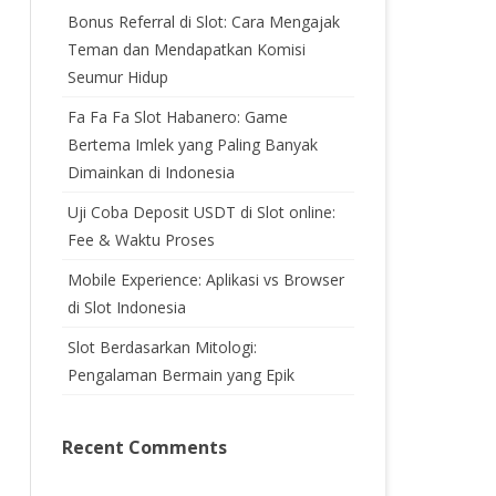
Bonus Referral di Slot: Cara Mengajak
Teman dan Mendapatkan Komisi
Seumur Hidup
Fa Fa Fa Slot Habanero: Game
Bertema Imlek yang Paling Banyak
Dimainkan di Indonesia
Uji Coba Deposit USDT di Slot online:
Fee & Waktu Proses
Mobile Experience: Aplikasi vs Browser
di Slot Indonesia
Slot Berdasarkan Mitologi:
Pengalaman Bermain yang Epik
Recent Comments