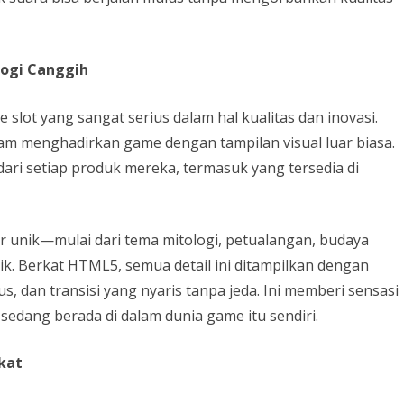
logi Canggih
slot yang sangat serius dalam hal kualitas dan inovasi.
am menghadirkan game dengan tampilan visual luar biasa.
ri setiap produk mereka, termasuk yang tersedia di
er unik—mulai dari tema mitologi, petualangan, budaya
ik. Berkat HTML5, semua detail ini ditampilkan dengan
s, dan transisi yang nyaris tanpa jeda. Ini memberi sensasi
sedang berada di dalam dunia game itu sendiri.
kat