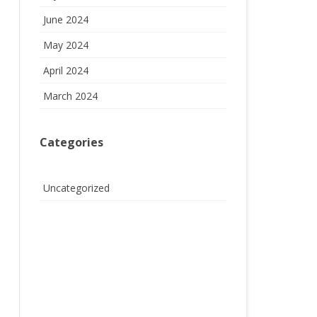
June 2024
May 2024
April 2024
March 2024
Categories
Uncategorized